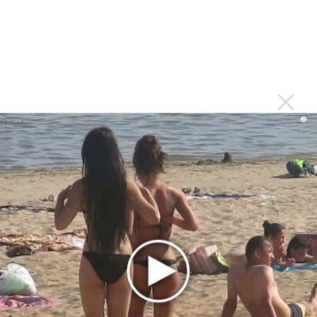
Москва будет осенью после завершения тура,
который продолжится и летом
Войдите
или
зарегистрируйтесь
, чтобы
отправлять комментарии
Спасибо огромное! Это
i
Опубликовано
вт, 04/03/2014 - 17:19
пользователем
Вероника (не проверено)
Спасибо огромное! Это отличные новости!)))
Войдите
или
зарегистрируйтесь
, чтобы отправлять
комментарии
Мы счастливы! Гела, вперед к
Опубликовано
вт, 04/03/2014 - 17:46
пользователем
Татьяна
(не проверено)