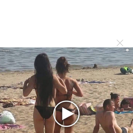
Москва будет осенью после завершения тура,
который продолжится и летом
Войдите
или
зарегистрируйтесь
, чтобы
отправлять комментарии
Спасибо огромное! Это
i
Опубликовано
вт, 04/03/2014 - 17:19
пользователем
Вероника (не проверено)
Спасибо огромное! Это отличные новости!)))
Войдите
или
зарегистрируйтесь
, чтобы отправлять
комментарии
Мы счастливы! Гела, вперед к
Опубликовано
вт, 04/03/2014 - 17:46
пользователем
Татьяна
(не проверено)