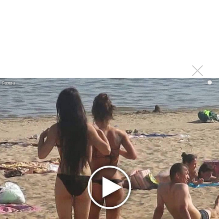
Москва будет осенью после завершения тура,
который продолжится и летом
Войдите
или
зарегистрируйтесь
, чтобы
отправлять комментарии
Спасибо огромное! Это
i
Опубликовано
вт, 04/03/2014 - 17:19
пользователем
Вероника (не проверено)
Спасибо огромное! Это отличные новости!)))
Войдите
или
зарегистрируйтесь
, чтобы отправлять
комментарии
Мы счастливы! Гела, вперед к
Опубликовано
вт, 04/03/2014 - 17:46
пользователем
Татьяна
(не проверено)