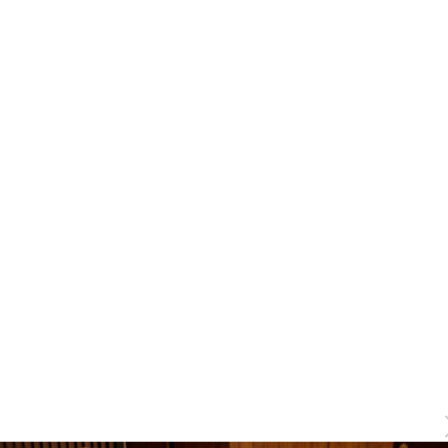
на концертах
Мадонна и Кайли Миноуг впервые записали два
фита
Karol G выпустила альбом с Дрейком и Бруно
Марсом
Максим Фадеев и Маша Ржевская перевыпустили
«Когда я стану кошкой»
Клава Кока официально вышла «Замуж»
«Элли на маковом поле», Максим Лутчак и
«Смешарики» объединились
Авраам Руссо выпустил две солнечные песни
Сергей Сычёв - «Хит-парады в СССР. Полное
исследование»
Suno внедрил инструмент по нарушениям авторских
прав и новые водяные знаки
«Рианна работает в студии», - проговорился ее