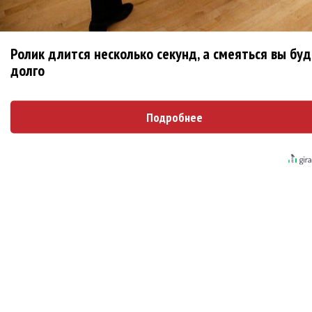
Ролик длится несколько секунд, а смеяться вы бу
Kara Kross обнимает каждый «Новый день»
долго
Продолжение фильма «Майкл» начнут
снимать уже в этом году
Подробнее
Басист Mötley Crüe признал использование
плейбэка на концертах
Мадонна и Кайли Миноуг впервые записали
два фита
Karol G выпустила альбом с Дрейком и Бруно
Марсом
Максим Фадеев и Маша Ржевская