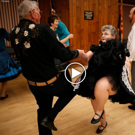
партнер A$AP Rocky
Гленн Хьюз завершил свою гастрольную карьеру
Suno проиграла суд о нарушении авторских прав
немецкому лицензиату
Linkin Park показал трейлер документального фильма
«Unshatter»
РАО потребовало от театра Кадышевой неустойку
В сеть выложен уникальный концерт Led Zeppelin
1970 года
Ферги стала петь в Black Eyed Peas, чтобы стать
лучшей
Сосо Павлиашвили и Максим Фадеев показали клип «Я
не вернулся»
Zivert дебютировала в большом кино
Новое