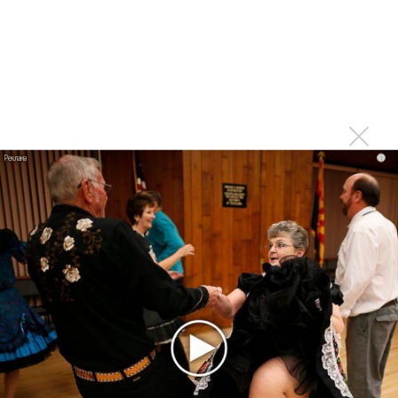
Suno проиграла суд о нарушении авторских прав
немецкому лицензиату
Linkin Park показал трейлер документального фильма
«Unshatter»
РАО потребовало от театра Кадышевой неустойку
В сеть выложен уникальный концерт Led Zeppelin
1970 года
i
Ферги стала петь в Black Eyed Peas, чтобы стать
лучшей
Сосо Павлиашвили и Максим Фадеев показали клип «Я
не вернулся»
Zivert дебютировала в большом кино
Новое