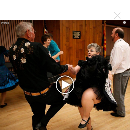
«Ласкового мая» Сергея Кузнецова
Андрей Разин продал «Ласковый май» американцам и
заблокирует все упоминания о Шатунове
i
Умер первый клавишник группы «Ласковый май»
Семья определилась с памятником Юре Шатунову
Сергей Кузнецов назвал нового владельца прав на песни
«Ласкового мая»
Юрия Шатунова похоронили
Умер Юрий Шатунов
Юрий Шатунов подал в суд на Роспатент из-за
товарного знака «Ласковый май»
Суд дал право Юрию Шатунову исполнять песни
«Ласкового мая»