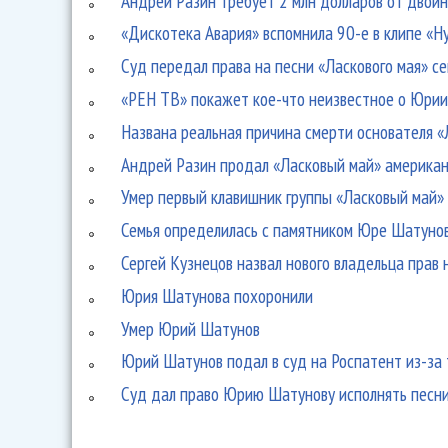
Андрей Разин требует 2 млн долларов от двой
«Дискотека Авария» вспомнила 90-е в клипе «Н
Суд передал права на песни «Ласкового мая» 
«РЕН ТВ» покажет кое-что неизвестное о Юри
Названа реальная причина смерти основателя «
Андрей Разин продал «Ласковый май» американ
Умер первый клавишник группы «Ласковый май»
Семья определилась с памятником Юре Шатуно
Сергей Кузнецов назвал нового владельца прав 
Юрия Шатунова похоронили
Умер Юрий Шатунов
Юрий Шатунов подал в суд на Роспатент из-за 
Суд дал право Юрию Шатунову исполнять песни