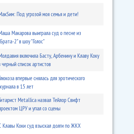
МакSим: Под угрозой моя семья и дети!
Маша Макарова выиграла суд о песне из
"Брата-2" в шоу "Голос"
Молдавия включила Басту, Арбенину и Клаву Коку
в черный список артистов
Глюкоза впервые снялась для эротического
журнала в 15 лет
Гитарист Metallica назвал Тейлор Свифт
проектом ЦРУ и упал со сцены
С Клавы Коки суд взыскал долги по ЖКХ