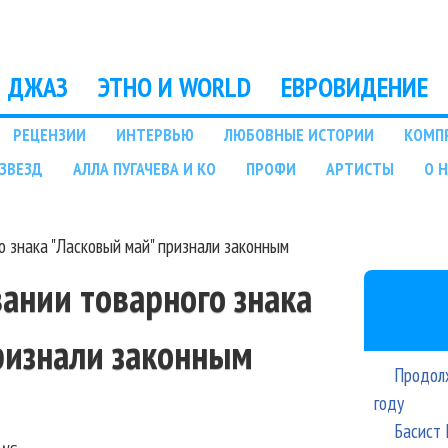
Перейти к основному
содержанию
ДЖАЗ
ЭТНО И WORLD
ЕВРОВИДЕНИЕ
РЕЦЕНЗИИ
ИНТЕРВЬЮ
ЛЮБОВНЫЕ ИСТОРИИ
КОМП
ЗВЕЗД
АЛЛА ПУГАЧЕВА И КО
ПРОФИ
АРТИСТЫ
О 
о знака "Ласковый май" признали законным
ании товарного знака
ризнали законным
Продолж
году
Басист 