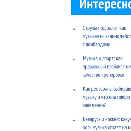
Интересн
Струны под залог: как
музыканты взаимодейс
с ломбардами
Музыка и спорт: как
правильный плейлист м
качество тренировки
Как рестораны выбира
музыку и что она говори
заведении?
Беларусь и хоккей: каку
роль музыка играет на 