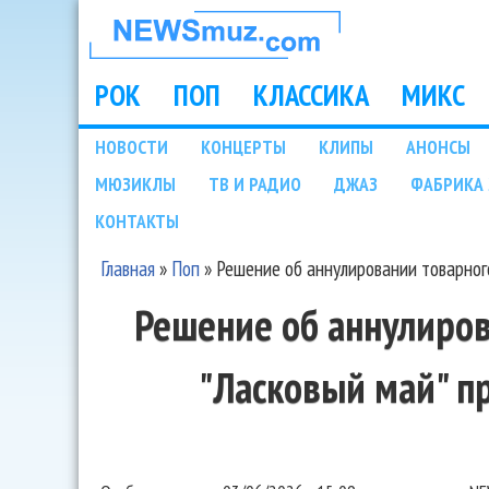
НОВОСТИ
МУЗЫКИ И
РОК
ПОП
КЛАССИКА
МИКС
Main menu
ШОУ БИЗНЕСА
НОВОСТИ
КОНЦЕРТЫ
КЛИПЫ
АНОНСЫ
Подразделы
МЮЗИКЛЫ
ТВ И РАДИО
ДЖАЗ
ФАБРИКА 
NEWSMUZ.COM
КОНТАКТЫ
Главная
»
Поп
»
Решение об аннулировании товарног
Вы здесь
Решение об аннулиров
"Ласковый май" п