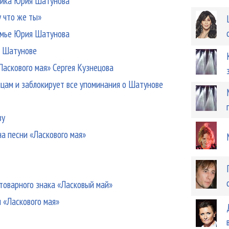
ника Юрия Шатунова
у что же ты»
семье Юрия Шатунова
и Шатунове
Ласкового мая» Сергея Кузнецова
цам и заблокирует все упоминания о Шатунове
ву
на песни «Ласкового мая»
товарного знака «Ласковый май»
 «Ласкового мая»