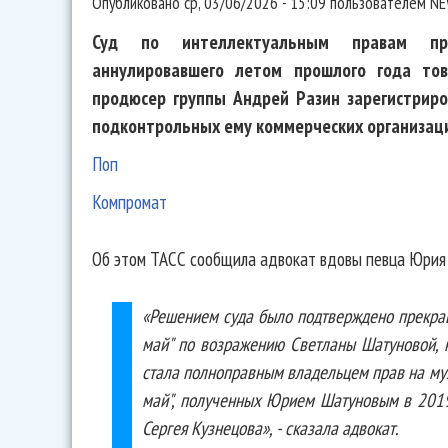
Опубликовано
ср, 03/06/2026 - 15:09
пользователем
NE
Суд по интеллектуальным правам при
аннулировавшего летом прошлого года тов
продюсер группы Андрей Разин зарегистриро
подконтрольных ему коммерческих организац
Поп
Компромат
Об этом ТАСС сообщила адвокат вдовы певца Юрия
«Решением суда было подтверждено прекра
май" по возражению Светланы Шатуновой, к
стала полноправным владельцем прав на му
май", полученных Юрием Шатуновым в 2019 
Сергея Кузнецова», - сказала адвокат.