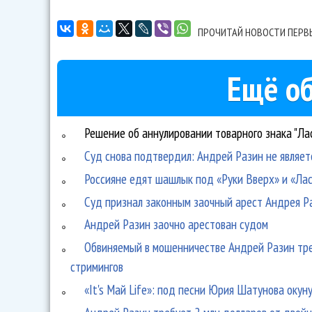
ПРОЧИТАЙ НОВОСТИ ПЕРВ
Ещё об
Решение об аннулировании товарного знака "Ла
Суд снова подтвердил: Андрей Разин не являет
Россияне едят шашлык под «Руки Вверх» и «Ла
Суд признал законным заочный арест Андрея Р
Андрей Разин заочно арестован судом
Обвиняемый в мошенничестве Андрей Разин тр
стримингов
«It's Май Life»: под песни Юрия Шатунова окун