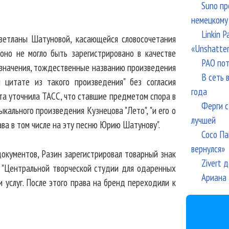
Suno пр
немецкому
Linkin 
Светланы Шатуновой, касающейся словосочетания
«Unshatte
"оно не могло быть зарегистрировано в качестве
РАО пот
бозначения, тождественные названию произведения
В сеть 
и цитате из такого произведения" без согласия
года
та уточнила ТАСС, что ставшие предметом спора в
Ферги с
ыкального произведения Кузнецова "Лето", "и его о
лучшей
ава в том числе на эту песню Юрию Шатунову".
Сосо Па
вернулся»
окументов, Разин зарегистрировал товарный знак
Zivert 
й "Центральной творческой студии для одаренных
Ариана 
и услуг. После этого права на бренд переходили к