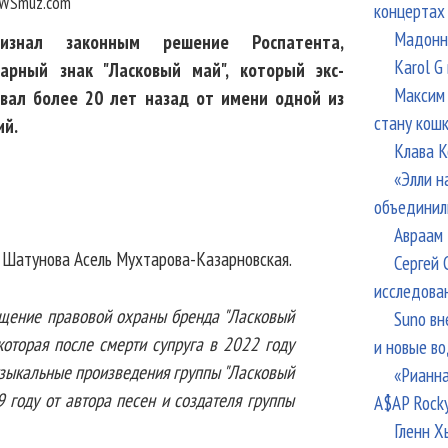
WSmuz.com
концертах
Мадонна
знал законным решение Роспатента,
Karol G
арный знак "Ласковый май", который экс-
Максим 
вал более 20 лет назад от имени одной из
стану кош
ий.
Клава К
«Элли н
объединил
Авраам 
 Шатунова Асель Мухтарова-Казарновская.
Сергей 
исследова
щение правовой охраны бренда "Ласковый
Suno вн
оторая после смерти супруга в 2022 году
и новые в
зыкальные произведения группы "Ласковый
«Рианна
году от автора песен и создателя группы
A$AP Rock
Гленн Х