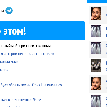
ЫМ:
 этом!
сковый май" признали законным
ся автором песен «Ласкового мая»
сковый май»
азина
ебует убрать песни Юрия Шатунова со
уться в романтичные 90-е