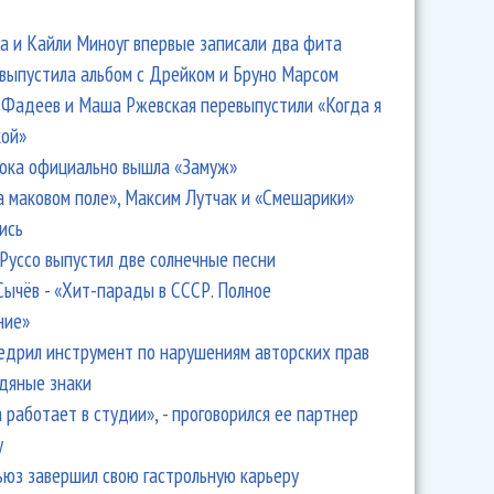
 и Кайли Миноуг впервые записали два фита
 выпустила альбом с Дрейком и Бруно Марсом
Фадеев и Маша Ржевская перевыпустили «Когда я
кой»
ока официально вышла «Замуж»
а маковом поле», Максим Лутчак и «Смешарики»
ись
Руссо выпустил две солнечные песни
Сычёв - «Хит-парады в СССР. Полное
ние»
едрил инструмент по нарушениям авторских прав
одяные знаки
 работает в студии», - проговорился ее партнер
y
ьюз завершил свою гастрольную карьеру