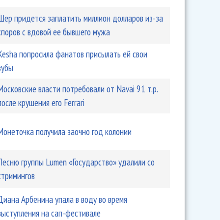
Шер придется заплатить миллион долларов из-за
споров с вдовой ее бывшего мужа
Kesha попросила фанатов присылать ей свои
зубы
Московские власти потребовали от Navai 91 т.р.
после крушения его Ferrari
Монеточка получила заочно год колонии
Песню группы Lumen «Государство» удалили со
стримингов
Диана Арбенина упала в воду во время
выступления на сап-фестивале