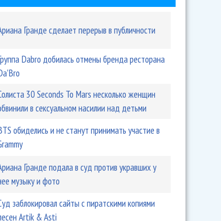
Ариана Гранде сделает перерыв в публичности
Группа Dabro добилась отмены бренда ресторана
Da'Bro
Солиста 30 Seconds To Mars несколько женщин
обвинили в сексуальном насилии над детьми
BTS обиделись и не станут принимать участие в
Grammy
Ариана Гранде подала в суд против укравших у
нее музыку и фото
Суд заблокировал сайты с пиратскими копиями
песен Artik & Asti