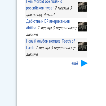
I Am Morbid объявили о
российском туре!
2 месяца 3
дня
назад
alexard
Дебютный EP американцев
Abitha
2 месяца 3 недели
назад
alexard
Новый альбом немцев Teeth of
Lamb
2 месяца 3 недели
назад
alexard
ещё