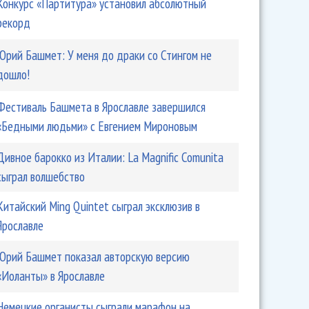
Конкурс «Партитура» установил абсолютный
рекорд
Юрий Башмет: У меня до драки со Стингом не
дошло!
Фестиваль Башмета в Ярославле завершился
«Бедными людьми» с Евгением Мироновым
Дивное барокко из Италии: La Magnific Comunita
сыграл волшебство
Китайский Ming Quintet сыграл эксклюзив в
Ярославле
Юрий Башмет показал авторскую версию
«Иоланты» в Ярославле
Немецкие органисты сыграли марафон на