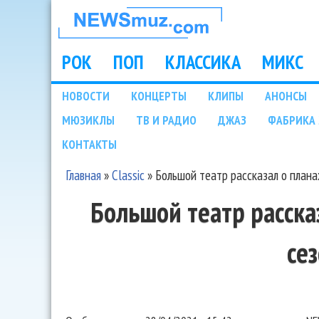
НОВОСТИ
МУЗЫКИ И
РОК
ПОП
КЛАССИКА
МИКС
Main menu
ШОУ БИЗНЕСА
НОВОСТИ
КОНЦЕРТЫ
КЛИПЫ
АНОНСЫ
Подразделы
МЮЗИКЛЫ
ТВ И РАДИО
ДЖАЗ
ФАБРИКА 
NEWSMUZ.COM
КОНТАКТЫ
Главная
»
Classic
»
Большой театр рассказал о плана
Вы здесь
Большой театр расска
се