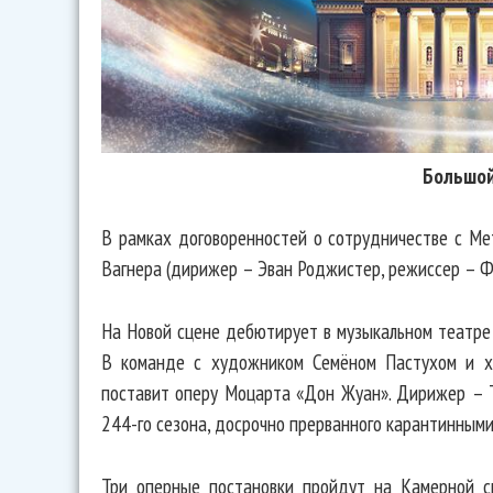
Большой
В рамках договоренностей о сотрудничестве с Ме
Вагнера (дирижер – Эван Роджистер, режиссер – Ф
На Новой сцене дебютирует в музыкальном театре
В команде с художником Семёном Пастухом и х
поставит оперу Моцарта «Дон Жуан». Дирижер – Т
244-го сезона, досрочно прерванного карантинными
Три оперные постановки пройдут на Камерной сц