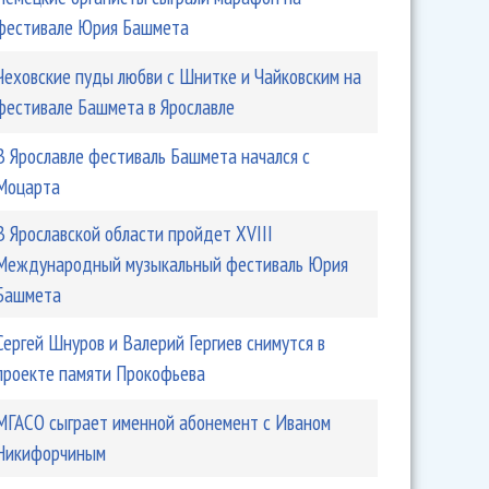
фестивале Юрия Башмета
Чеховские пуды любви с Шнитке и Чайковским на
фестивале Башмета в Ярославле
В Ярославле фестиваль Башмета начался с
Моцарта
В Ярославской области пройдет XVIII
Международный музыкальный фестиваль Юрия
Башмета
Сергей Шнуров и Валерий Гергиев снимутся в
проекте памяти Прокофьева
МГАСО сыграет именной абонемент с Иваном
Никифорчиным