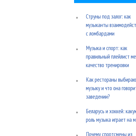
Струны под залог: как
музыканты взаимодейс
с ломбардами
Музыка и спорт: как
правильный плейлист м
качество тренировки
Как рестораны выбира
музыку и что она говори
заведении?
Беларусь и хоккей: каку
роль музыка играет на 
Почему спортсмены из