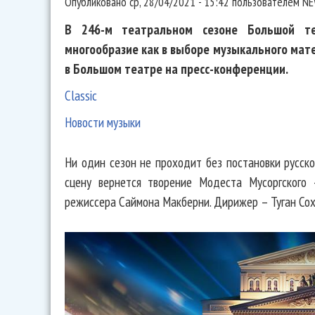
Опубликовано
ср, 28/04/2021 - 15:42
пользователем
NE
В 246-м театральном сезоне Большой те
многообразие как в выборе музыкального мате
в Большом театре на пресс-конференции.
Classic
Новости музыки
Ни один сезон не проходит без постановки русск
сцену вернется творение Модеста Мусоргского 
режиссера Саймона Макберни. Дирижер – Туган Сох