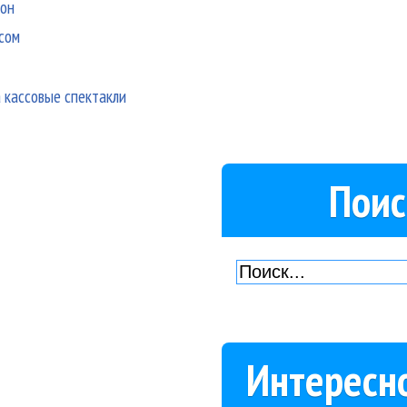
зон
сом
а кассовые спектакли
Поис
Интересн