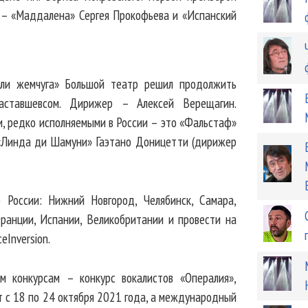
 – «Маддалена» Сергея Прокофьева и «Испанский
ели жемчуга» Большой театр решил продолжить
аставшевсом. Дирижер – Алексей Верещагин.
и, редко исполняемыми в России – это «Фальстаф»
 «Линда ди Шамуни» Гаэтано Доницетти (дирижер
 России: Нижний Новгород, Челябинск, Самара,
ранции, Испании, Великобритании и провести на
Inversion.
 конкурсам – конкурс вокалистов «Опералия»,
т с 18 по 24 октября 2021 года, а международный