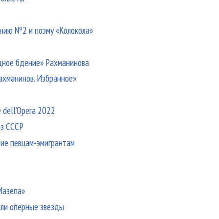
онию №2 и поэму «Колокола»
щное бдение» Рахманинова
ахманинов. Избранное»
 dell’Opera 2022
из СССР
ие певцам-эмигрантам
Мазепа»
ели оперные звезды