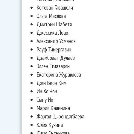
Кетеван Гавашели
Ольга Маслова
Дмитрий Шабетя
Джессика Леао
Александр Усманов
Рауф Тимергазин
Дзамболат Дулаев
Эллен Егиазарян
Екатерина Журавлева
Джи Веон Ким
Ин Хо Чон
Сыну Но
Мария Калинина
Жаргал Цырендагбаева
Юлия Кучина
Юлия Ситникова