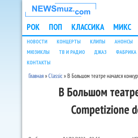
НОВОСТИ
МУЗЫКИ И
РОК
ПОП
КЛАССИКА
МИКС
Main menu
ШОУ БИЗНЕСА
НОВОСТИ
КОНЦЕРТЫ
КЛИПЫ
АНОНСЫ
Подразделы
МЮЗИКЛЫ
ТВ И РАДИО
ДЖАЗ
ФАБРИКА 
NEWSMUZ.COM
КОНТАКТЫ
Главная
»
Classic
»
В Большом театре начался конкур
Вы здесь
В Большом театре
Competizione d