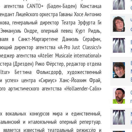
го агентства CANTO+ (Баден-Баден) Констанца
ендант Лицейского оркестра Гаваны Хосе Антонио
ова, генеральный директор Театра Эрфурта Ги
Эммануэль Ондре, оперный певец Курт Ридль,
валя в Санкт-Маргаретене Даниэль Серафин,
щий директор агентства «A-Pro Just Classics!»
еджер агентства «Atelier Musicale international»
стера (Дрезден) Рико Фёрстер, редактор отдела
ltur» Беттина Фольксдорф, художественный
 и успех» центра «Сириус» Ханс-Йоахим Фрай,
о артистического агентства «Hollaender-Calix»
их вокальных конкурсов мира и единственный,
тальянский и италоязычный оперный репертуар.
а является известный театральный режиссёр и