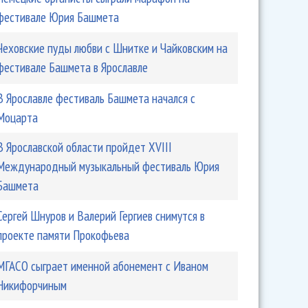
фестивале Юрия Башмета
Чеховские пуды любви с Шнитке и Чайковским на
фестивале Башмета в Ярославле
В Ярославле фестиваль Башмета начался с
Моцарта
В Ярославской области пройдет XVIII
Международный музыкальный фестиваль Юрия
Башмета
Сергей Шнуров и Валерий Гергиев снимутся в
проекте памяти Прокофьева
МГАСО сыграет именной абонемент с Иваном
Никифорчиным