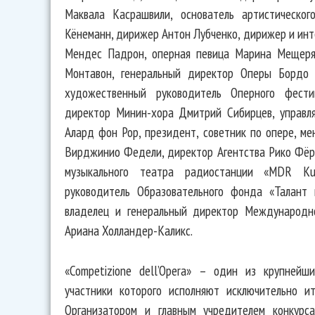
Маквала Касрашвили, основатель артистическо
Кёнеманн, дирижер Антон Лубченко, дирижер и инт
Мендес Падрон, оперная певица Марина Мещеряк
Монтавон, генеральный директор Оперы Бордо 
художественный руководитель Оперного фести
директор Минин-хора Дмитрий Сибирцев, управляю
Алард фон Рор, президент, советник по опере, мен
Вирджинио Федели, директор Агентства Рико Фёр
музыкального театра радиостанции «MDR Ku
руководитель Образовательного фонда «Талант
владелец и генеральный директор Международног
Ариана Холландер-Каликс.
«Competizione dell’Opera» – один из крупнейш
участники которого исполняют исключительно и
Организатором и главным учредителем конкурс