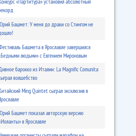
Конкурс «Партитура» установил абсолютный
рекорд
Юрий Башмет: У меня до драки со Стингом не
дошло!
Фестиваль Башмета в Ярославле завершился
«Бедными людьми» с Евгением Мироновым
Дивное барокко из Италии: La Magnific Comunita
сыграл волшебство
Китайский Ming Quintet сыграл эксклюзив в
Ярославле
Юрий Башмет показал авторскую версию
«Иоланты» в Ярославле
Немецкие органисты сыграли марафон на