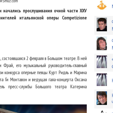
WSmuz.com
и начались прослушивания очной части XXV
лнителей итальянской оперы Competizione
 состоявшаяся 2 февраля в Большом театре. В ней
м Фрай, его музыкальный руководитель‑главный
ри конкурса оперные певцы Курт Ридль и Марина
та Ги Монтавон и ведущая гала-концерта Оксана
ель пресс-службы Большого театра Катерина