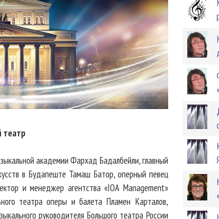
 театр
узыкальной академии Фархад Бадалбейли, главный
кусств в Будапеште Тамаш Батор, оперный певец
иректор и менеджер агентства «IOA Management»
ьного театра оперы и балета Пламен Карталов,
зыкального руководителя Большого театра России