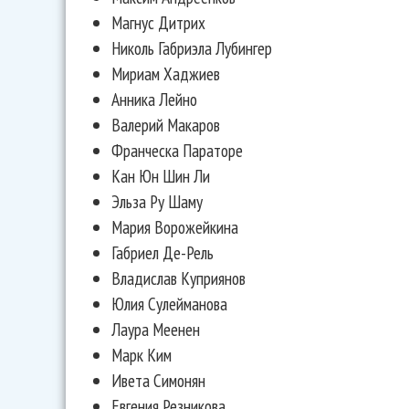
Магнус Дитрих
Николь Габриэла Лубингер
Мириам Хаджиев
Анника Лейно
Валерий Макаров
Франческа Параторе
Кан Юн Шин Ли
Эльза Ру Шаму
Мария Ворожейкина
Габриел Де-Рель
Владислав Куприянов
Юлия Сулейманова
Лаура Меенен
Марк Ким
Ивета Симонян
Евгения Резникова