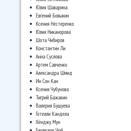
Юлия Шаварина
Евгений Бовыкин
Ксения Нестеренко
Юлия Никанорова
Шота Чибиров
Константин Ли
Анна Суслова
Артем Савченко
Александра Шмид
Ин Сон Кан
Ксения Чубунова
Тигрий Бажакин
Валерия Бушуева
Готелли Кандела
Хёнджу Мун
Беомсеок Чой