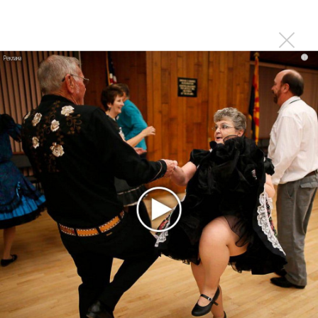
Последнее
i
Kara Kross обнимает каждый «Новый день»
Продолжение фильма «Майкл» начнут снимать уже в
этом году
Басист Mötley Crüe признал использование плейбэка
на концертах
Мадонна и Кайли Миноуг впервые записали два
фита
Karol G выпустила альбом с Дрейком и Бруно
Марсом
Максим Фадеев и Маша Ржевская перевыпустили
«Когда я стану кошкой»
Клава Кока официально вышла «Замуж»
«Элли на маковом поле», Максим Лутчак и