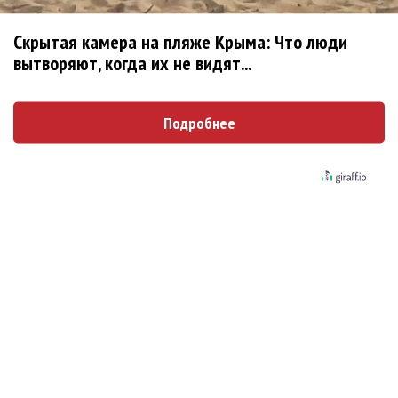
раз
Мессы на BBC Proms 2022
Скрытая камера на пляже Крыма: Что люди
BBC Proms 2022: Дебюсси и первая английская
вытворяют, когда их не видят...
женщина-композитор Этель Смит
BBC Proms. Шотландский оркестр и узбекский пианист
Подробнее
Бехзод Абдураимов
Такие «Маленькие женщины» Марка Адамо в Opera
Holland Park
Последнее
Продолжение фильма «Майкл» начнут снимать уже в
этом году
Басист Mötley Crüe признал использование плейбэка
на концертах