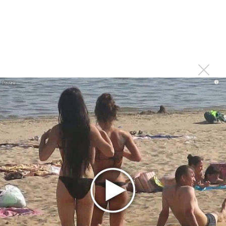
Людмила ЯБЛОКОВА
Фото: Adiam Yemane
Быстрый поиск:
Ковент-Гарден
Людмила Яблокова
i
Войдите
или
зарегистрируйтесь
, чтобы отправлять
комментарии
ПРОЧИТАЙ НОВОСТИ ПЕРВЫМ:
Ещё об этом!
Анна Нетребко возвращается на сцену лондонской
Королевской оперы