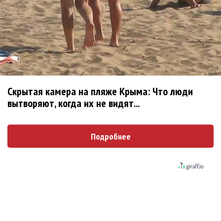
В Английской опере прошла британская премьера оперы
«Blue»
«Мертвый город» Корнгольда в постановке Английской
национальной оперы
ENO: «Золото Рейна». Первая из «Кольца Нибелунгов»
Вагнера
Скрытая камера на пляже Крыма: Что люди
ROH. «Русалка» с Асмик Григорян и Алексеем Исаевым
вытворяют, когда их не видят...
Дьёрдь Лигети и Бетховен в исполнении Патрисии
Копачинской и Лондонского оркестра
Подробнее
Новая «Кармен» в Английской национальной опере: о
природе мужской сексуальности
«Севильский цирюльник» в ROH: фейерверк остроумия и
талантов
ENO. It's A Wonderful Life. А жизнь-то не так уж и
замечательна!