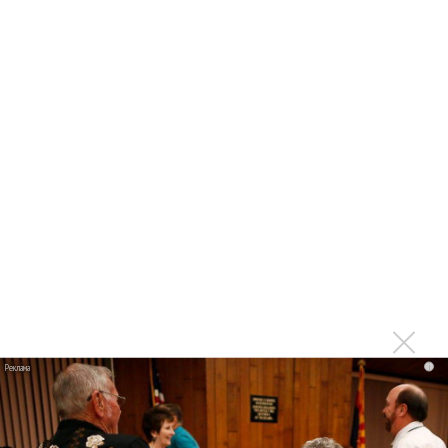
встретил Лисицу, в поисках душевного покоя. Вдалеке он
видит играющего лисёнка, и планирует поймать его и
воспитать лучше, чем Лисичку, чтобы люди не говорили о
ней в газетах и ​​не пытались сделать о ней оперу.
Одна из самых любимых более поздних работ Яначека, эта
новая современная постановка Английской Национальной
оперы переносит нас в сказочный мир, противопоставляя
стареющий человеческий мир постоянному обновлению
животного царства. Замечательно, четко выделены
основные философские моменты через декорации и через
последние слова Лягушки (очень уравновешенного и
стойкого Роберта Берри-Роу), который, будучи пойманным
Лесником в самом конце, многозначительно объясняет тому,
i
что его дедушка рассказывал ему историю о Леснике и
Лисице.