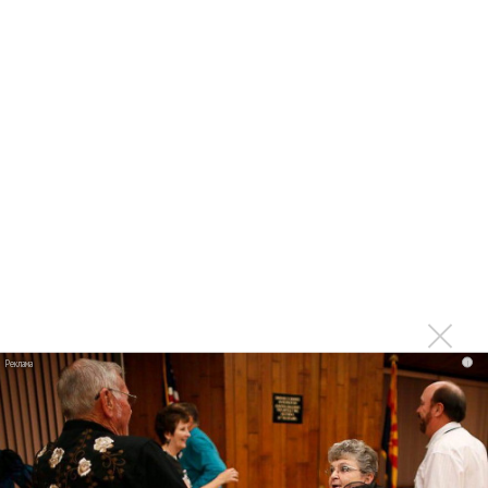
прочтением таких композиторов, как Малер и Шостакович.
Но его Россини в этом вечер был великолепен!
Людмила ЯБЛОКОВА
Фото: Bill Cooper
Быстрый поиск:
Людмила Яблокова
Ковент-Гарден
Айгуль Ахметшина
Войдите
или
зарегистрируйтесь
, чтобы отправлять
комментарии
i
ПРОЧИТАЙ НОВОСТИ ПЕРВЫМ:
Ещё об этом!