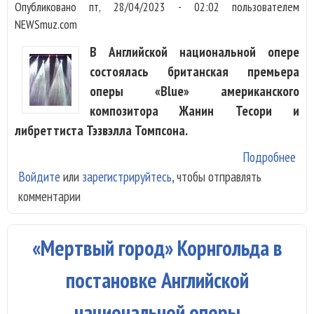
Опубликовано
пт, 28/04/2023 - 02:02
пользователем
NEWSmuz.com
В Английской национальной опере
состоялась британская премьера
оперы «Blue» американского
композитора Жанин Тесори и
либреттиста Тэзвэлла Томпсона.
Подробнее
о В
Войдите
или
зарегистрируйтесь
, чтобы отправлять
Анг
комментарии
опе
про
бри
«Мертвый город» Корнгольда в
пре
опе
постановке Английской
«Bl
национальной оперы