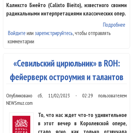
Каликсто Биейто (Calixto Bieito), известного своими
радикальными интерпретациями классических опер.
Подробнее
о Н
Войдите
или
зарегистрируйтесь
, чтобы отправлять
«Ка
комментарии
Анг
нац
опе
«Севильский цирюльник» в ROH:
при
муж
фейерверк остроумия и талантов
сек
Опубликовано
сб, 11/02/2023 - 02:29
пользователем
NEWSmuz.com
То, что нас ждет что-то удивительное
в этот вечер в Королевской опере,
стало ясно, как только отзвучала