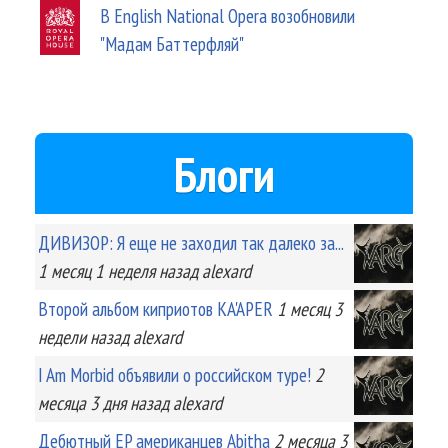
В English National Opera возобновили
"Мадам Баттерфляй"
Блоги
ДИВИЗОР: Я еще не заходил так далеко за...
1 месяц 1 неделя
назад
alexard
Второй альбом киприотов KA'APER
1 месяц 3
недели
назад
alexard
I Am Morbid объявили о российском туре!
2
месяца 3 дня
назад
alexard
Дебютный EP американцев Abitha
2 месяца 3