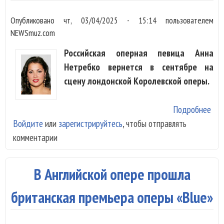
Опубликовано
чт, 03/04/2025 - 15:14
пользователем
NEWSmuz.com
Российская оперная певица Анна
Нетребко вернется в сентябре на
сцену лондонской Королевской оперы.
Подробнее
о А
Войдите
или
зарегистрируйтесь
, чтобы отправлять
Нет
комментарии
воз
на 
лон
В Английской опере прошла
Кор
опе
британская премьера оперы «Blue»