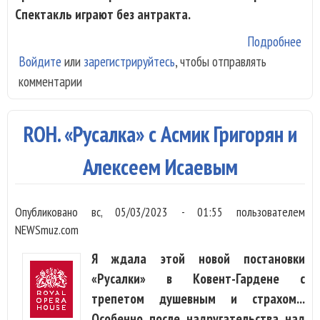
Спектакль играют без антракта.
Подробнее
о E
Войдите
или
зарегистрируйтесь
, чтобы отправлять
«Зо
комментарии
Рей
Пер
«Ко
ROH. «Русалка» с Асмик Григорян и
Ниб
Ваг
Алексеем Исаевым
Опубликовано
вс, 05/03/2023 - 01:55
пользователем
NEWSmuz.com
Я ждала этой новой постановки
«Русалки» в Ковент-Гардене с
трепетом душевным и страхом...
Особенно после надругательства над