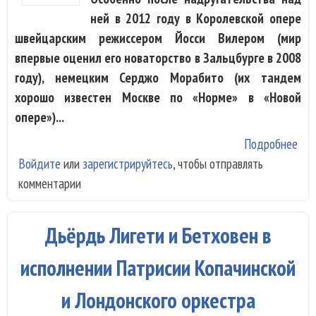
ней в 2012 году в Королевской опере
швейцарским режиссером Йосси Вилером (мир
впервые оценил его новаторство в Зальцбурге в 2008
году), немецким Серджо Морабито (их тандем
хорошо известен Москве по «Норме» в «Новой
опере»)...
Подробнее
о R
Войдите
или
зарегистрируйтесь
, чтобы отправлять
«Ру
комментарии
с А
Гри
и
Дьёрдь Лигети и Бетховен в
Але
Иса
исполнении Патрисии Копачинской
и Лондонского оркестра