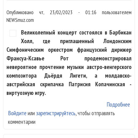
Опубликовано
чт, 23/02/2023 - 01:16
пользователем
NEWSmuz.com
Великолепный концерт состоялся в Барбикан
Холл, где приглашенный Лондонским
Симфоническим оркестром французский дирижер
Франсуа-Ксавье Рот продемонстрировал
невероятное прочтение музыки австро-венгерского
композитора Дьёрдя Лигети, а молдавско-
австрийская скрипачка Патрисия Копачинская -
виртуозную игру.
Подробнее
о Д
Войдите
или
зарегистрируйтесь
, чтобы отправлять
Лиг
комментарии
Бет
исп