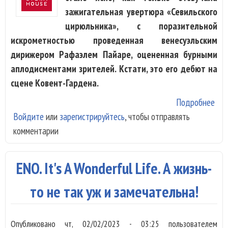
зажигательная увертюра «Севильского
цирюльника», с поразительной
искрометностью проведенная венесуэльским
дирижером Рафаэлeм Пайаре, оцененная бурными
аплодисментами зрителей. Кстати, это его дебют на
сцене Ковент-Гардена.
Подробнее
о
Войдите
или
зарегистрируйтесь
, чтобы отправлять
«Се
комментарии
цир
в R
фей
ENO. It's A Wonderful Life. А жизнь-
ост
тал
то не так уж и замечательна!
Опубликовано
чт, 02/02/2023 - 03:25
пользователем