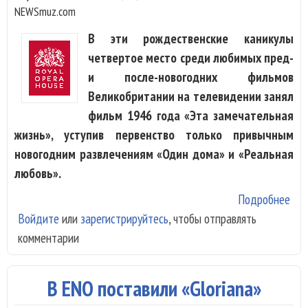
NEWSmuz.com
В эти рождественские каникулы
четвертое место среди любимых пред-
и после-новогодних фильмов
Великобритании на телевидении занял
фильм 1946 года «Эта замечательная
жизнь», уступив первенство только привычным
новогодним развлечениям «Один дома» и «Реальная
любовь».
Подробнее
о EN
Войдите
или
зарегистрируйтесь
, чтобы отправлять
Won
комментарии
Lif
то 
зам
В ENO поставили «Gloriana»