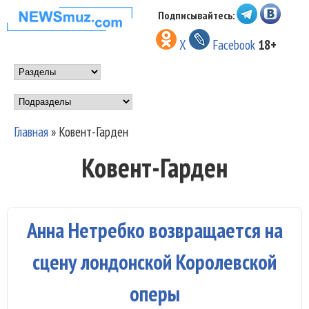
Перейти к основному
Подписывайтесь:
НОВОСТИ
содержанию
X
Facebook
18+
МУЗЫКИ И
Main menu
ШОУ БИЗНЕСА
Подразделы
NEWSMUZ.COM
Главная
»
Ковент-Гарден
Вы здесь
Ковент-Гарден
Анна Нетребко возвращается на
сцену лондонской Королевской
оперы