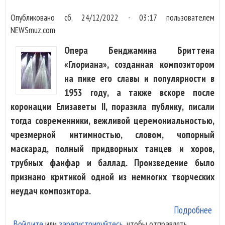
Опубликовано
сб, 24/12/2022 - 03:17
пользователем
NEWSmuz.com
Опера Бенджамина Бриттена
«Глориана», созданная композитором
на пике его славы и популярности в
1953 году, а также вскоре после
коронации Елизаветы II, поразила публику, писали
тогда современники, вежливой церемониальностью,
чрезмерной интимностью, словом, чопорный
маскарад, полный придворных танцев и хоров,
трубных фанфар и баллад. Произведение было
признано критикой одной из немногих творческих
неудач композитора.
Подробнее
о В
Войдите
или
зарегистрируйтесь
, чтобы отправлять
пос