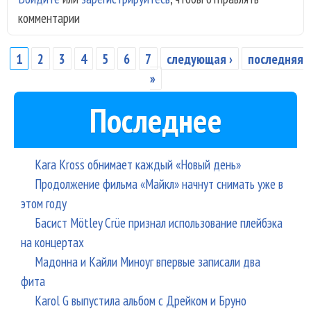
комментарии
«Gl
1
2
3
4
5
6
7
следующая ›
последняя
Страницы
»
Последнее
Kara Kross обнимает каждый «Новый день»
Продолжение фильма «Майкл» начнут снимать уже в
этом году
Басист Mötley Crüe признал использование плейбэка
на концертах
Мадонна и Кайли Миноуг впервые записали два
фита
Karol G выпустила альбом с Дрейком и Бруно