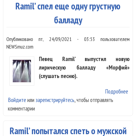
«Ka
Ramil’ спел еще одну грустную
балладу
Опубликовано
пт, 24/09/2021 - 03:53
пользователем
NEWSmuz.com
Певец Ramil’ выпустил новую
лирическую балладу «Морфий»
(слушать песню).
Подробнее
о Ra
Войдите
или
зарегистрируйтесь
, чтобы отправлять
спе
комментарии
ещ
одн
гру
Ramil’ попытался спеть о мужской
бал