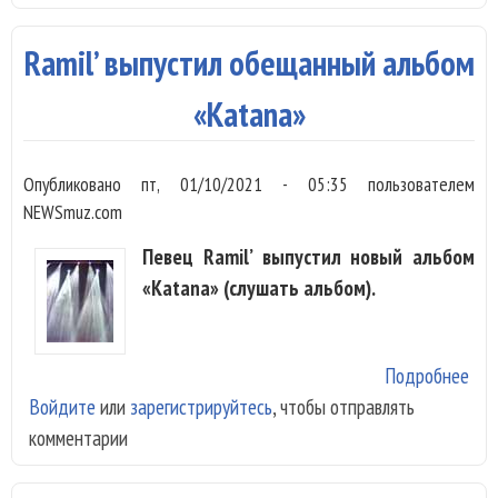
люб
Ramil’ выпустил обещанный альбом
«Katana»
Опубликовано
пт, 01/10/2021 - 05:35
пользователем
NEWSmuz.com
Певец Ramil’ выпустил новый альбом
«Katana» (слушать альбом).
Подробнее
о Ra
Войдите
или
зарегистрируйтесь
, чтобы отправлять
вып
комментарии
об
аль