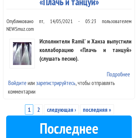
«Плачь и танцуй»
Опубликовано
пт, 14/05/2021 - 05:23
пользователем
NEWSmuz.com
Исполнители Ramil’ и Ханза выпустили
коллаборацию «Плачь и танцуй»
(слушать песню).
Подробнее
о Ra
Войдите
или
зарегистрируйтесь
, чтобы отправлять
и Х
комментарии
жал
про
«Пл
1
2
следующая ›
последняя »
Страницы
тан
Последнее