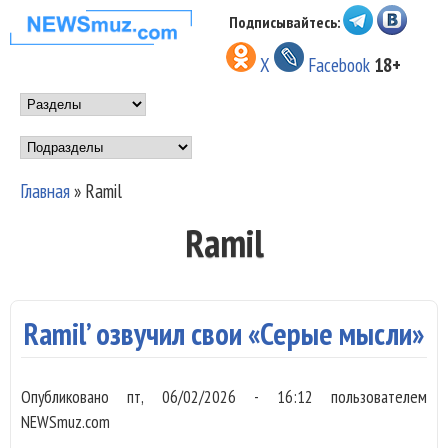
Перейти к основному
Подписывайтесь:
НОВОСТИ
содержанию
X
Facebook
18+
МУЗЫКИ И
Main menu
ШОУ БИЗНЕСА
Подразделы
NEWSMUZ.COM
Главная
»
Ramil
Вы здесь
Ramil
Ramil’ озвучил свои «Серые мысли»
Опубликовано
пт, 06/02/2026 - 16:12
пользователем
NEWSmuz.com