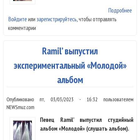
Подробнее
о M
Войдите
или
зарегистрируйтесь
, чтобы отправлять
вып
комментарии
аль
«Lu
про
Ramil’ выпустил
раз
ви
экспериментальный «Молодой»
люб
альбом
Опубликовано
пт, 03/03/2023 - 16:32
пользователем
NEWSmuz.com
Певец Ramil’ выпустил студийный
альбом «Молодой» (слушать альбом).