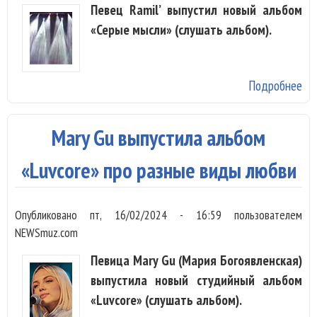
Певец Ramil’ выпустил новый альбом
«Серые мысли» (слушать альбом).
Подробнее
о R
оз
св
Mary Gu выпустила альбом
«С
мы
«Luvcore» про разные виды любви
Опубликовано
пт, 16/02/2024 - 16:59
пользователем
NEWSmuz.com
Певица Mary Gu (Мария Богоявленская)
выпустила новый студийный альбом
«Luvcore» (слушать альбом).