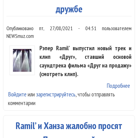
дружбе
Опубликовано
пт, 27/08/2021 - 04:51
пользователем
NEWSmuz.com
Рэпер Ramil’ выпустил новый трек и
клип «Друг», ставший основой
саундтрека фильма «Друг на продажу»
(смотреть клип).
Подробнее
о Ra
Войдите
или
зарегистрируйтесь
, чтобы отправлять
поп
комментарии
спе
муж
др
Ramil’ и Ханза жалобно просят