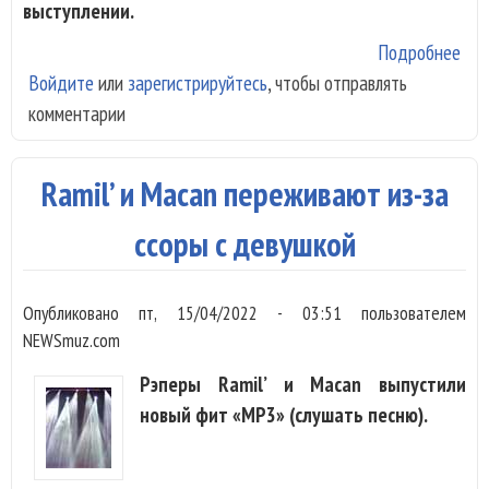
выступлении.
Подробнее
о Ra
Войдите
или
зарегистрируйтесь
, чтобы отправлять
отд
комментарии
ден
кон
сем
Ramil’ и Macan переживают из-за
уме
на 
ссоры с девушкой
сту
Опубликовано
пт, 15/04/2022 - 03:51
пользователем
NEWSmuz.com
Рэперы Ramil’ и Macan выпустили
новый фит «MP3» (слушать песню).