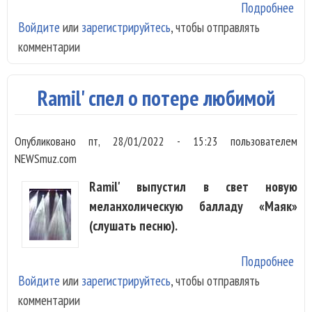
Подробнее
о Ra
Войдите
или
зарегистрируйтесь
, чтобы отправлять
Ma
комментарии
пер
из-
с д
Ramil' спел о потере любимой
Опубликовано
пт, 28/01/2022 - 15:23
пользователем
NEWSmuz.com
Ramil' выпустил в свет новую
меланхолическую балладу «Маяк»
(слушать песню).
Подробнее
о Ra
Войдите
или
зарегистрируйтесь
, чтобы отправлять
спе
комментарии
пот