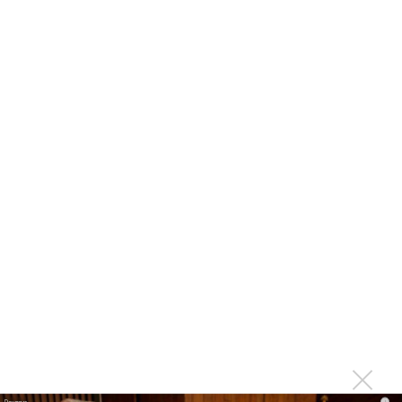
близко»
Вера Брежнева после измены танцует на барной
стойке
Константин Меладзе читает рэп в новой песне Веры
Брежневой
Никита Киоссе выпустил альбом из песен M-Band
Константин Меладзе написал песню для певицы
Karina
Валерий Меладзе спел с черным хором и органистом
Константином
Ольга Кормухина заявила о воровстве Гагариной и
Меладзе ее кавера на Цоя
Все Меладзе собрались ради дня рождения матери
Альбина Джанабаева ушла от Константина Меладзе
Константин Меладзе: Я бы не хотел, чтобы мои песни
i