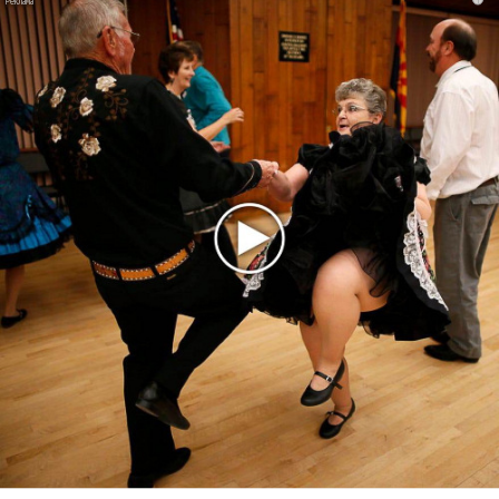
были слишком узнаваемыми!
Меладзе планирует организовать в Грузии музыкальный
фестиваль
Константину Меладзе запретили въезд в Евросоюз
Валерий Меладзе собрал аншлаг в Крокусе
Украина объявила дату начала отбора на
«Евровидение»
У Константина Меладзе угнали Lexus
Последнее
Kara Kross обнимает каждый «Новый день»
Продолжение фильма «Майкл» начнут снимать уже в
этом году