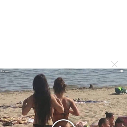
фита
Karol G выпустила альбом с Дрейком и Бруно
Марсом
Максим Фадеев и Маша Ржевская перевыпустили
«Когда я стану кошкой»
Клава Кока официально вышла «Замуж»
«Элли на маковом поле», Максим Лутчак и
«Смешарики» объединились
Авраам Руссо выпустил две солнечные песни
i
Сергей Сычёв - «Хит-парады в СССР. Полное
исследование»
Suno внедрил инструмент по нарушениям авторских
прав и новые водяные знаки
«Рианна работает в студии», - проговорился ее
партнер A$AP Rocky
Гленн Хьюз завершил свою гастрольную карьеру