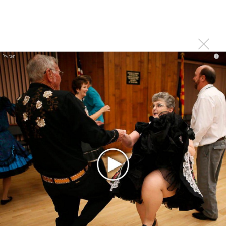
Клава Кока официально вышла «Замуж»
«Элли на маковом поле», Максим Лутчак и
«Смешарики» объединились
Авраам Руссо выпустил две солнечные песни
i
Сергей Сычёв - «Хит-парады в СССР. Полное
исследование»
Suno внедрил инструмент по нарушениям авторских
прав и новые водяные знаки
«Рианна работает в студии», - проговорился ее
партнер A$AP Rocky
Гленн Хьюз завершил свою гастрольную карьеру
Suno проиграла суд о нарушении авторских прав
немецкому лицензиату
Linkin Park показал трейлер документального фильма
«Unshatter»
РАО потребовало от театра Кадышевой неустойку