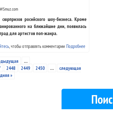
WSmuz.com
сюрпризов росийского шоу-бизнеса. Кроме
ланированного на ближайшие дни, появилась
град для артистов поп-жанра.
йтесь
, чтобы отправлять комментарии
Подробнее
о Гурцкой чечен
редыдущая
…
7
2448
2449
2450
…
следующая
дняя »
Поис