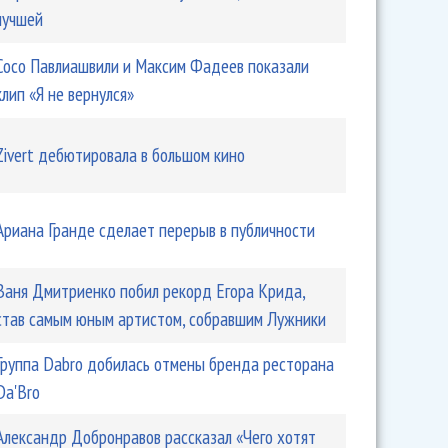
лучшей
Сосо Павлиашвили и Максим Фадеев показали
клип «Я не вернулся»
Zivert дебютировала в большом кино
рел нетрадиционную пагубную привычку
Ариана Гранде сделает перерыв в публичности
Ваня Дмитриенко побил рекорд Егора Крида,
став самым юным артистом, собравшим Лужники
Группа Dabro добилась отмены бренда ресторана
Da'Bro
Александр Добронравов рассказал «Чего хотят