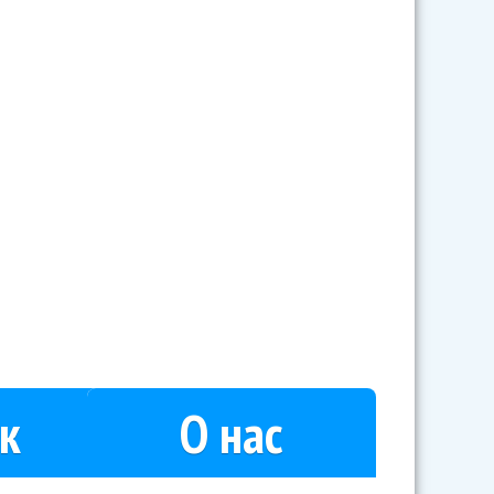
цы дали, а Баскову не дали
к
О нас