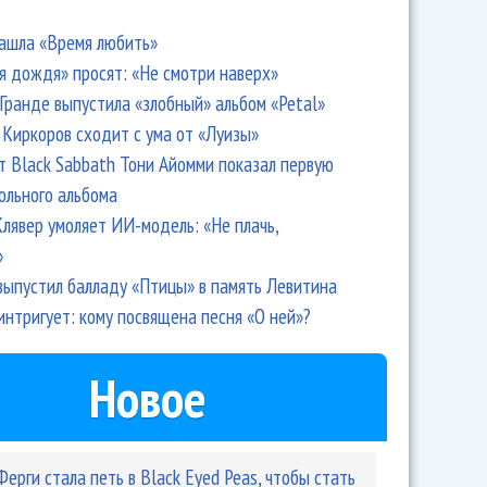
ашла «Время любить»
д" родила еще одну группу
я дождя» просят: «Не смотри наверх»
Гранде выпустила «злобный» альбом «Petal»
Киркоров сходит с ума от «Луизы»
т Black Sabbath Тони Айомми показал первую
ольного альбома
лявер умоляет ИИ-модель: «Не плачь,
»
выпустил балладу «Птицы» в память Левитина
интригует: кому посвящена песня «О ней»?
 его музыканты попали в аварию
Новое
Ферги стала петь в Black Eyed Peas, чтобы стать