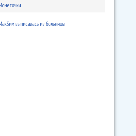
Монеточки
ernational" доприкалывались
МакSим выписалась из больницы
ова готовит сюрпризы