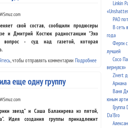
Linkin 
«Unshatte
WSmuz.com
РАО пот
меняет свой состав, сообщили продюсеры
В сеть 
дзе и Дмитрий Костюк радиостанции "Эхо
года
й вопрос - суд над газетой, которая
Ферги с
ю.
лучшей
Сосо Па
йтесь
, чтобы отправлять комментарии
Подробнее
о Группа "Виа Г
вернулся»
в суд
Zivert 
ила еще одну группу
Ариана 
Ваня Дм
юным арти
WSmuz.com
Группа 
рики звезд" и Саша Балакирева из пятой,
Da'Bro
а". Идея создания группы принадлежит
Алексан