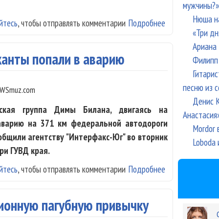
мужчины?»
Нюша н
йтесь
, чтобы отправлять комментарии
Подробнее
о "Фабрика Звез
«Три дн
Ариана 
канты попали в аварию
Филипп 
Гитарис
песню из с
WSmuz.com
Денис К
ская группа Димы Билана, двигаясь на
Анастасия
аварию на 371 км федеральной автодороги
Mordor 
ообщили агентству "Интерфакс-Юг" во вторник
Loboda 
ри ГУВД края.
йтесь
, чтобы отправлять комментарии
Подробнее
о Дима Билан и
ионную пагубную привычку