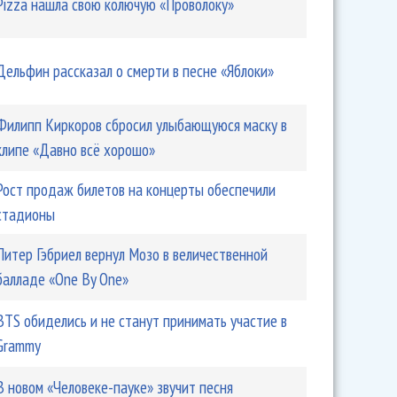
Pizza нашла свою колючую «Проволоку»
Дельфин рассказал о смерти в песне «Яблоки»
Филипп Киркоров сбросил улыбающуюся маску в
клипе «Давно всё хорошо»
Рост продаж билетов на концерты обеспечили
 об Алексее Серове
стадионы
Питер Гэбриел вернул Мозо в величественной
балладе «One By One»
BTS обиделись и не станут принимать участие в
Grammy
В новом «Человеке-пауке» звучит песня