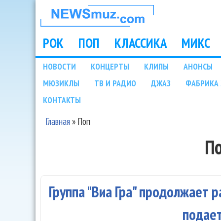
НОВОСТИ
МУЗЫКИ И
РОК
ПОП
КЛАССИКА
МИКС
Main menu
ШОУ БИЗНЕСА
НОВОСТИ
КОНЦЕРТЫ
КЛИПЫ
АНОНСЫ
Подразделы
МЮЗИКЛЫ
ТВ И РАДИО
ДЖАЗ
ФАБРИКА 
NEWSMUZ.COM
КОНТАКТЫ
Главная
»
Поп
Вы здесь
П
Группа "Виа Гра" продолжает р
подает