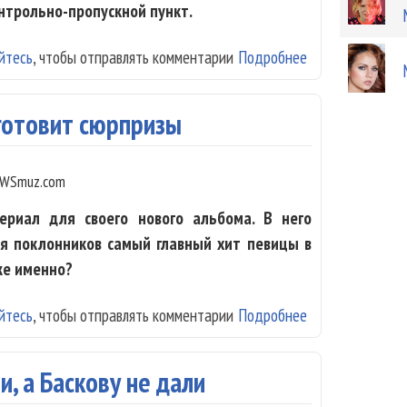
нтрольно-пропускной пункт.
йтесь
, чтобы отправлять комментарии
Подробнее
о "Иванушки Int
готовит сюрпризы
WSmuz.com
ериал для своего нового альбома. В него
ля поклонников самый главный хит певицы в
же именно?
йтесь
, чтобы отправлять комментарии
Подробнее
о Ирина Салтык
, а Баскову не дали