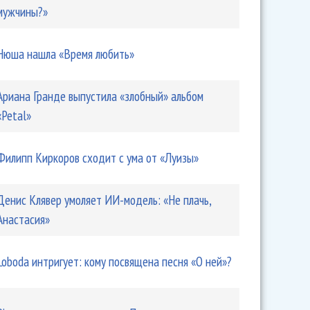
мужчины?»
идает Надя Грановская. Зачем?
Нюша нашла «Время любить»
Ариана Гранде выпустила «злобный» альбом
«Petal»
Филипп Киркоров сходит с ума от «Луизы»
Денис Клявер умоляет ИИ-модель: «Не плачь,
Анастасия»
 выпустит новую программу весной будущего года.
Loboda интригует: кому посвящена песня «О ней»?
ограмму