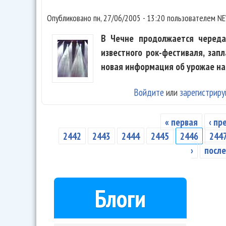
Опубликовано
пн, 27/06/2005 - 13:20
пользователем
NE
В Чечне продолжается череда 
известного рок-фестиваля, зап
новая информация об урожае на
Войдите
или
зарегистриру
« первая
‹ п
Страницы
2442
2443
2444
2445
2446
244
›
после
Блоги