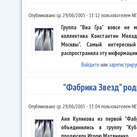
Опубликовано
ср, 29/06/2005 - 13:12
пользователем
NE
Группа "Виа Гра" вовсе не 
коллектива Константин Мела
Москвы". Самый интересны
распространила эту информаци
Войдите
или
зарегистриру
"Фабрика Звезд" род
Опубликовано
ср, 29/06/2005 - 13:04
пользователем
NE
Аня Куликова из первой "Фаб
объединились в группу "Куб
продюсеру Игорю Матвиенко.