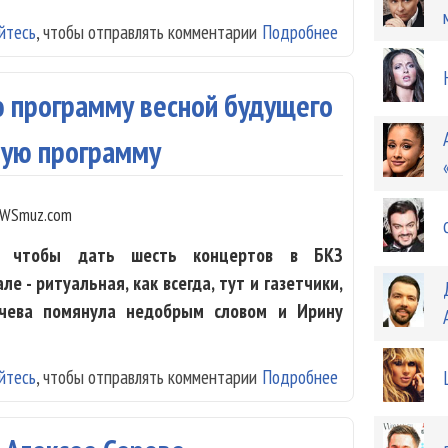
йтесь
, чтобы отправлять комментарии
Подробнее
о "Виа Гру" пок
ю программу весной будущего
ную программу
WSmuz.com
р, чтобы дать шесть концертов в БКЗ
ле - ритуальная, как всегда, тут и газетчики,
гачева помянула недобрым словом и Ирину
йтесь
, чтобы отправлять комментарии
Подробнее
о Алла Пугачева
Прощальную пр