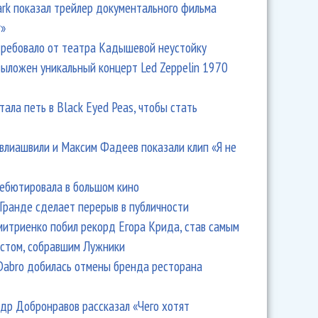
Park показал трейлер документального фильма
r»
ребовало от театра Кадышевой неустойку
выложен уникальный концерт Led Zeppelin 1970
тала петь в Black Eyed Peas, чтобы стать
влиашвили и Максим Фадеев показали клип «Я не
ра" продолжает работать в прежнем составе. И подает
дебютировала в большом кино
Гранде сделает перерыв в публичности
итриенко побил рекорд Егора Крида, став самым
стом, собравшим Лужники
Dabro добилась отмены бренда ресторана
др Добронравов рассказал «Чего хотят