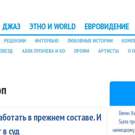
Перейти к основному
содержанию
ДЖАЗ
ЭТНО И WORLD
ЕВРОВИДЕНИЕ
РЕЦЕНЗИИ
ИНТЕРВЬЮ
ЛЮБОВНЫЕ ИСТОРИИ
КОМП
ЗВЕЗД
АЛЛА ПУГАЧЕВА И КО
ПРОФИ
АРТИСТЫ
О 
оп
Гленн Х
аботать в прежнем составе. И
Suno пр
 в суд
немецкому