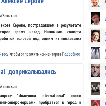
 Алексее Серове
WSmuz.com
ексее Серове, пострадавшем в результате
торое время назад. Напомним, солиста
робитой головой под одним из московских
йтесь
, чтобы отправлять комментарии
Подробнее
о Добрые вести
nal" доприкалывались
WSmuz.com
рске "Иванушки International" вовсю
ами-североморцами, пробраться в город к