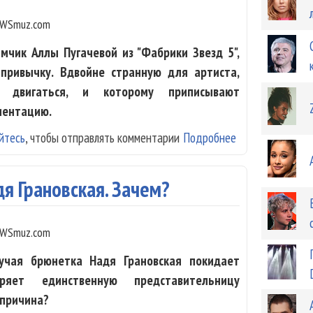
WSmuz.com
мчик Аллы Пугачевой из "Фабрики Звезд 5",
привычку. Вдвойне странную для артиста,
о двигаться, и которому приписывают
иентацию.
йтесь
, чтобы отправлять комментарии
Подробнее
о Мигель приоб
дя Грановская. Зачем?
WSmuz.com
гучая брюнетка Надя Грановская покидает
ряет единственную представительницу
 причина?