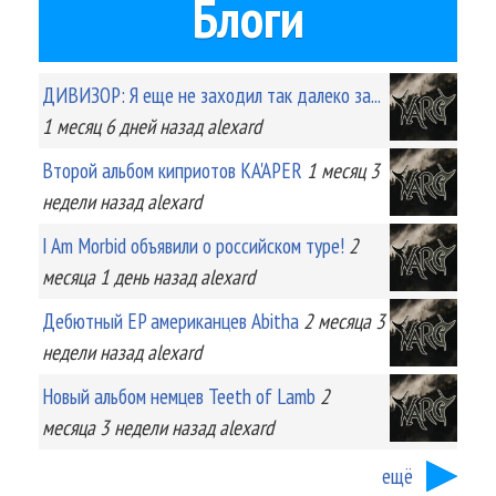
Блоги
ДИВИЗОР: Я еще не заходил так далеко за...
1 месяц 6 дней
назад
alexard
Второй альбом киприотов KA'APER
1 месяц 3
недели
назад
alexard
I Am Morbid объявили о российском туре!
2
месяца 1 день
назад
alexard
Дебютный EP американцев Abitha
2 месяца 3
недели
назад
alexard
Новый альбом немцев Teeth of Lamb
2
месяца 3 недели
назад
alexard
ещё