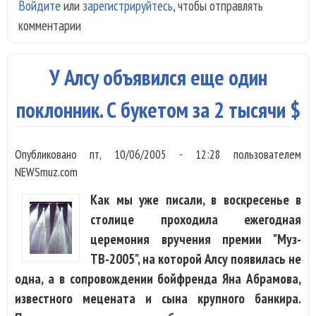
Войдите
или
зарегистрируйтесь
, чтобы отправлять
Над
комментарии
и
Але
Ма
У Алсу объявился еще один
про
бур
поклонник. С букетом за 2 тысячи $
Опубликовано
пт, 10/06/2005 - 12:28
пользователем
NEWSmuz.com
Как мы уже писали, в воскресенье в
столице проходила ежегодная
церемония вручения премии "Муз-
ТВ-2005", на которой Алсу появилась не
одна, а в сопровождении бойфренда Яна Абрамова,
известного мецената и сына крупного банкира.