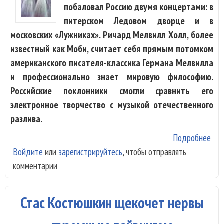
побаловал Россию двумя концертами: в
питерском Ледовом дворце и в
московских «Лужниках». Ричард Мелвилл Холл, более
известный как Моби, считает себя прямым потомком
американского писателя-классика Германа Мелвилла
и профессионально знает мировую философию.
Российские поклонники смогли сравнить его
электронное творчество с музыкой отечественного
разлива.
Подробнее
о
Войдите
или
зарегистрируйтесь
, чтобы отправлять
Ка
комментарии
и в
не
пом
Стас Костюшкин щекочет нервы
пев
Ли