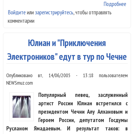
Подробнее
о Д
Войдите
или
зарегистрируйтесь
, чтобы отправлять
Бил
комментарии
"У 
дев
до
Юлиан и "Приключения
быт
хит
Электроников" едут в тур по Чечне
глаз
Опубликовано
вт, 14/06/2005 - 13:18
пользователем
NEWSmuz.com
Популярный певец, заслуженный
артист России Юлиан встретился с
президентом Чечни Алу Алхановым и
Героем России, депутатом Госдумы
Русланом Ямадаевым. И результат таков: в