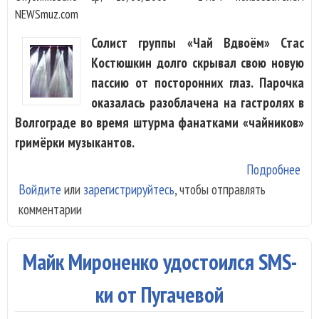
NEWSmuz.com
Солист группы «Чай Вдвоём» Стас
Костюшкин долго скрывал свою новую
пассию от посторонних глаз. Парочка
оказалась разоблачена на гастролях в
Волгограде во время штурма фанатками «чайников»
гримёрки музыкантов.
Подробнее
о "
Войдите
или
зарегистрируйтесь
, чтобы отправлять
вдв
комментарии
оди
дев
дру
Майк Мироненко удостоился SMS-
ма
ки от Пугачевой