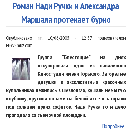
туз
Роман Нади Ручки и Александра
дай
Маршала протекает бурно
Опубликовано
пт, 10/06/2005 - 12:37
пользователем
NEWSmuz.com
Группа “Блестящие” на днях
оккупировала один из павильонов
Киностудии имени Горького. Загорелые
девушки в эксклюзивных красочных
купальниках нежились в шезлонгах, кушали немытую
клубнику, крутили попами на белой яхте и загорали
под солнцем ярких софитов. Надя Ручка то и дело
пропадала со съемочной площадки.
Подробнее
о Р