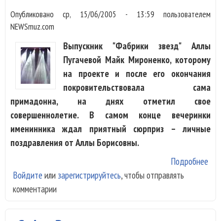
Опубликовано
ср, 15/06/2005 - 13:59
пользователем
NEWSmuz.com
Выпускник "Фабрики звезд" Аллы
Пугачевой Майк Мироненко, которому
на проекте и после его окончания
покровительствовала сама
примадонна, на днях отметил свое
совершеннолетие. В самом конце вечеринки
именинника ждал приятный сюрприз – личные
поздравления от Аллы Борисовны.
Подробнее
о М
Войдите
или
зарегистрируйтесь
, чтобы отправлять
Мир
комментарии
удо
SMS
Пуг