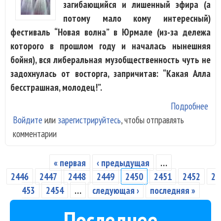
загибающийся и лишенный эфира (а
потому мало кому интересный)
фестиваль “Новая волна” в Юрмале (из-за дележа
которого в прошлом году и началась нынешняя
бойня), вся либеральная музобщественность чуть не
задохнулась от восторга, запричитав: “Какая Алла
бесстрашная, молодец!”.
Подробнее
о А
Войдите
или
зарегистрируйтесь
, чтобы отправлять
Пуг
комментарии
еде
Юр
к
« первая
‹ предыдущая
…
Страницы
Кру
2446
2447
2448
2449
2450
2451
2452
2
и в
453
2454
…
следующая ›
последняя »
- к
Последнее
Эрн