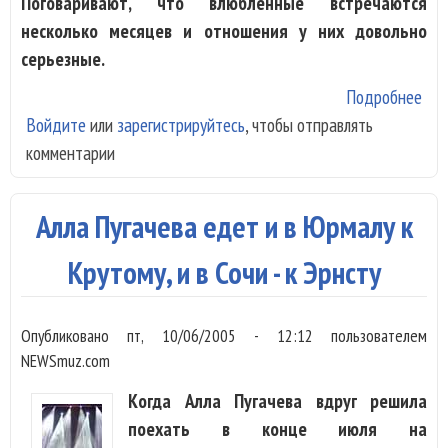
Поговаривают, что влюбленные встречаются
несколько месяцев и отношения у них довольно
серьезные.
Подробнее
о У
Войдите
или
зарегистрируйтесь
, чтобы отправлять
объ
комментарии
еще
пок
С б
Алла Пугачева едет и в Юрмалу к
за 
тыс
Крутому, и в Сочи - к Эрнсту
Опубликовано
пт, 10/06/2005 - 12:12
пользователем
NEWSmuz.com
Когда Алла Пугачева вдруг решила
поехать в конце июля на