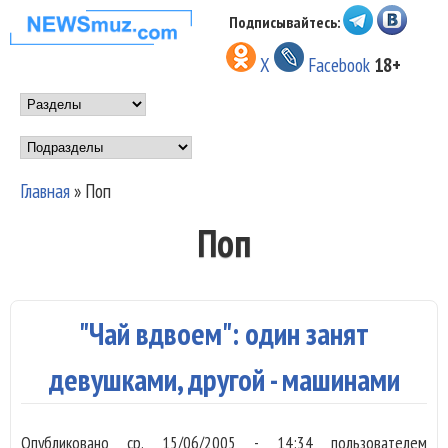
Перейти к основному
Подписывайтесь:
НОВОСТИ
содержанию
X
Facebook
18+
МУЗЫКИ И
Main menu
ШОУ БИЗНЕСА
Подразделы
NEWSMUZ.COM
Главная
»
Поп
Вы здесь
Поп
"Чай вдвоем": один занят
девушками, другой - машинами
Опубликовано
ср, 15/06/2005 - 14:34
пользователем