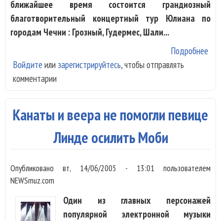
ближайшее время состоится грандиозный
благотворительный концертный тур Юлиана по
городам Чечни : Грозный, Гудермес, Шали...
Подробнее
о Ю
Войдите
или
зарегистрируйтесь
, чтобы отправлять
"Пр
комментарии
Эле
еду
Чеч
Канаты и веера не помогли певице
Линде осилить Моби
Опубликовано
вт, 14/06/2005 - 13:01
пользователем
NEWSmuz.com
Один из главных персонажей
популярной электронной музыки