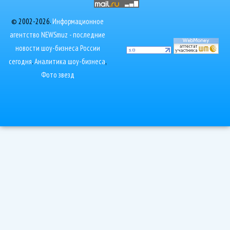
© 2002-2026.
Информационное
агентство NEWSmuz - последние
новости шоу-бизнеса России
сегодня
.
Аналитика шоу-бизнеса
,
Фото звезд