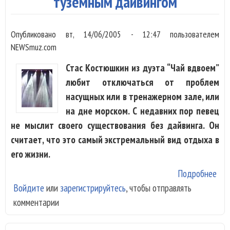
туземным дайвингом
оси
Мо
Опубликовано
вт, 14/06/2005 - 12:47
пользователем
NEWSmuz.com
Стас Костюшкин из дуэта “Чай вдвоем”
любит отключаться от проблем
насущных или в тренажерном зале, или
на дне морском. С недавних пор певец
не мыслит своего существования без дайвинга. Он
считает, что это самый экстремальный вид отдыха в
его жизни.
Подробнее
о С
Войдите
или
зарегистрируйтесь
, чтобы отправлять
Кос
комментарии
щек
нер