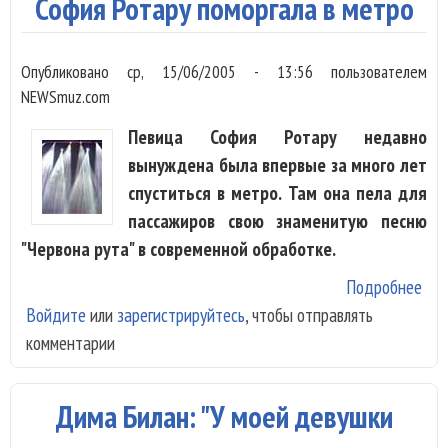
София Ротару поморгала в метро
Опубликовано
ср, 15/06/2005 - 13:56
пользователем
NEWSmuz.com
Певица София Ротару недавно
вынуждена была впервые за много лет
спуститься в метро. Там она пела для
пассажиров свою знаменитую песню
"Червона рута" в современной обработке.
Подробнее
о С
Войдите
или
зарегистрируйтесь
, чтобы отправлять
Рот
комментарии
пом
в м
Дима Билан: "У моей девушки