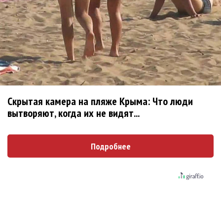
Рок-опера «Юнона и Авось» Алексея
Рыбникова пройдет на сцене Кремля
«It's Май Life»: под песни Юрия Шатунова
окунуться в романтичные 90-е
В Москве появился мюзикл про «Первое
свидание»
Скрытая камера на пляже Крыма: Что люди
вытворяют, когда их не видят...
Пол Маккартни пишет мюзикл
Подробнее
Леонид Пташка и дети спели в израильском
концерте на «Славянском базаре»
В США поставят мюзикл по песням Принса