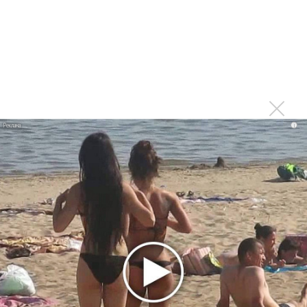
«Unshatter»
РАО потребовало от театра Кадышевой неустойку
В сеть выложен уникальный концерт Led Zeppelin
1970 года
Ферги стала петь в Black Eyed Peas, чтобы стать
лучшей
i
Сосо Павлиашвили и Максим Фадеев показали клип «Я
не вернулся»
Zivert дебютировала в большом кино
Ариана Гранде сделает перерыв в публичности
Ваня Дмитриенко побил рекорд Егора Крида, став
самым юным артистом, собравшим Лужники
Новое