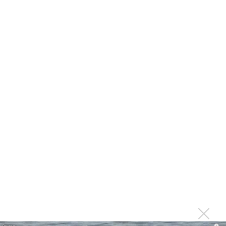
Александр Добронравов рассказал «Чего хотят
мужчины?»
Нюша нашла «Время любить»
«Три дня дождя» просят: «Не смотри наверх»
Ариана Гранде выпустила «злобный» альбом
«Petal»
Филипп Киркоров сходит с ума от «Луизы»
Гитарист Black Sabbath Тони Айомми показал первую
песню из сольного альбома
Денис Клявер умоляет ИИ-модель: «Не плачь,
Анастасия»
Mordor выпустил балладу «Птицы» в память
Левитина
Loboda интригует: кому посвящена песня «О ней»?
i