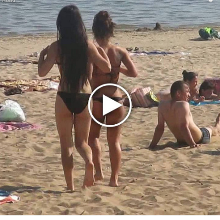
Новое
Гленн Хьюз завершил свою гастрольную
карьеру
Suno проиграла суд о нарушении авторских
прав немецкому лицензиату
Linkin Park показал трейлер документального
фильма «Unshatter»
РАО потребовало от театра Кадышевой
неустойку
В сеть выложен уникальный концерт Led
Zeppelin 1970 года