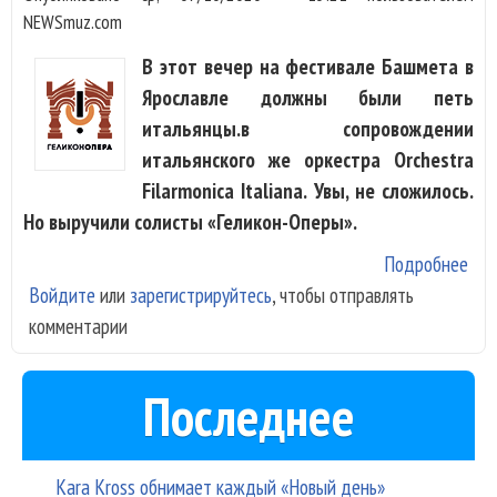
NEWSmuz.com
В этот вечер на фестивале Башмета в
Ярославле должны были петь
итальянцы.в сопровождении
итальянского же оркестра Orchestra
Filarmonica Italiana. Увы, не сложилось.
Но выручили солисты «Геликон-Оперы».
Подробнее
о З
Войдите
или
зарегистрируйтесь
, чтобы отправлять
«Ге
комментарии
Опе
спе
фес
Последнее
Баш
Яро
Kara Kross обнимает каждый «Новый день»