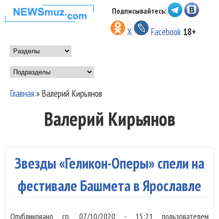
Перейти к основному
Подписывайтесь:
НОВОСТИ
содержанию
X
Facebook
18+
МУЗЫКИ И
Main menu
ШОУ БИЗНЕСА
Подразделы
NEWSMUZ.COM
Главная
»
Валерий Кирьянов
Вы здесь
Валерий Кирьянов
Звезды «Геликон-Оперы» спели на
фестивале Башмета в Ярославле
Опубликовано
ср, 07/10/2020 - 15:21
пользователем