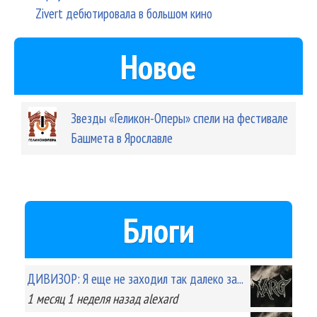
Zivert дебютировала в большом кино
Новое
Звезды «Геликон-Оперы» спели на фестивале
Башмета в Ярославле
Блоги
ДИВИЗОР: Я еще не заходил так далеко за...
1 месяц 1 неделя
назад
alexard