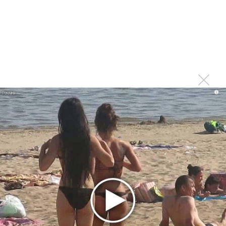
Президент Путин поздравил Зацепина со 100-летием, в
Большом театре - концерт
Большой театр меняет схему продажи билетов и вводит
аукцион
Большой театр стал продавать только именные
билеты
i
Валерий Гергиев возглавил Большой театр
В Большом театре сыграли Рахманинова: симфонию №2
и поэму «Колокола»
Опера «Лоэнгрин» вышла в Большом театре
В Большом театре исполнили «Алеко» и «Всенощное
бдение» Рахманинова
Артисты МОП Большого театра спели «Сергей
Рахманинов. Избранное»