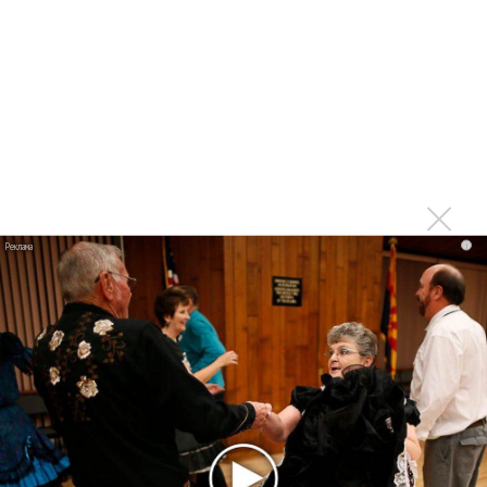
назад»
Клава Кока размышляет про «Тысячи зим»
Клава Кока собрала всех звезд на вечеринку «Сплетни.
Шум. Лук.»
Клава Кока и Антон Шастун выпустили ремиксы
Клава Кока уверена: «Ты достоин» худшего
Клава Кока скрывала свой возраст
i
Shaman выпустил клип «Прямо по сердцу» для конкурса
«Интервидение»
Клава Кока потеряла голос
Клава Кока перепела «А-Студио»
Лучшие новинки недели: Агутин, Marc Ribot, Anna Asti,
ВИА Гра, Борзов...
Клава Кока не ищет любви «До весны»