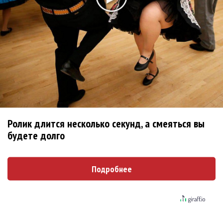
Клава Кока не хочет садиться в «Самолёт», где ей
причиняют боль
Итоги 2024 года в музыке: социализация, странные
песни и словечки
Клава Кока откровенно рассказала о крахе своих
любовных отношений
Последнее
Ролик длится несколько секунд, а смеяться вы
будете долго
Kara Kross обнимает каждый «Новый день»
Подробнее
Продолжение фильма «Майкл» начнут снимать уже в
этом году
Басист Mötley Crüe признал использование плейбэка
на концертах