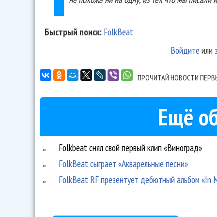
Быстрый поиск:
FolkBeat
Войдите
или
ПРОЧИТАЙ НОВОСТИ ПЕРВ
Ещё об
Folkbeat снял свой первый клип «Виноград»
FolkBeat сыграет «Акварельные песни»
FolkBeat RF презентует дебютный альбом «In M