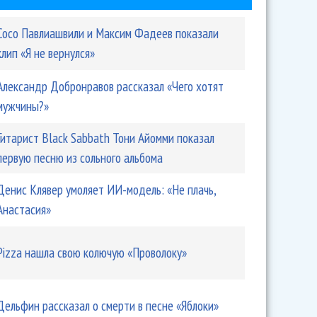
Сосо Павлиашвили и Максим Фадеев показали
клип «Я не вернулся»
Александр Добронравов рассказал «Чего хотят
мужчины?»
Гитарист Black Sabbath Тони Айомми показал
первую песню из сольного альбома
Денис Клявер умоляет ИИ-модель: «Не плачь,
Анастасия»
Pizza нашла свою колючую «Проволоку»
Дельфин рассказал о смерти в песне «Яблоки»