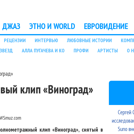
Перейти к основному
содержанию
ДЖАЗ
ЭТНО И WORLD
ЕВРОВИДЕНИЕ
РЕЦЕНЗИИ
ИНТЕРВЬЮ
ЛЮБОВНЫЕ ИСТОРИИ
КОМП
ЗВЕЗД
АЛЛА ПУГАЧЕВА И КО
ПРОФИ
АРТИСТЫ
О 
оград»
ервый клип «Виноград»
Сергей 
WSmuz.com
исследова
Suno вн
полнометражный клип «Виноград», снятый в