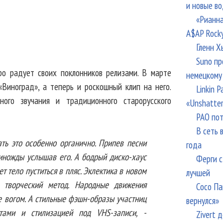
и новые в
«Рианна
A$AP Rock
Гленн Х
Suno пр
ро радует своих поклонников релизами. В марте
немецкому
«Виноград», а теперь и роскошный клип на него.
Linkin 
ного звучания и традиционного старорусского
«Unshatte
РАО пот
В сеть 
ать это особенно органично. Припев песни
года
иножды услышав его. А бодрый диско-хаус
Ферги с
т тело пуститься в пляс. Эклектика в новом
лучшей
творческий метод. Народные движения
Сосо Па
е вогом. А стильные фэшн-образы участниц
вернулся»
тами и стилизацией под VHS-записи, -
Zivert 