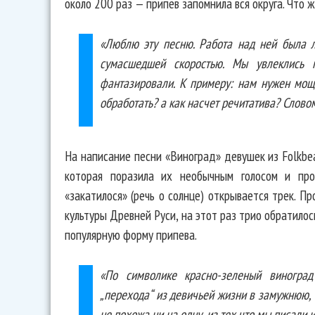
около 200 раз — припев запомнила вся округа. Что ж
«Люблю эту песню. Работа над ней была л
сумасшедшей скоростью. Мы увлеклись п
фантазировали. К примеру: нам нужен мо
обработать? а как насчет речитатива? Слово
На написание песни «Виноград» девушек из Folkbe
которая поразила их необычным голосом и про
«закатилося» (речь о солнце) открывается трек. П
культуры Древней Руси, на этот раз трио обратило
популярную форму припева.
«По символике красно-зеленый виноград
„перехода“ из девичьей жизни в замужнюю, 
не похожа ни на одну, из тех что мы писали и