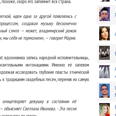
, похоже, скоро его запомнит вся страна.
егкой, идеи одна за другой появлялись с
роцессом, создавая музыку бесконечно
щный сэмпл — может, владимирский рожок
м, мы себя не тормозили», — говорит Мария.
at вдохновила запись народной исполнительницы,
нзительными интонациями. Именно её запевом
родолжая исследовать глубокие пласты этнической
сь к традициям свадебных песен, переняв их самую
 олицетворяет девушку в состоянии её
— объясняет Светлана Иванова. - Эта песня
 исполняли до этого».