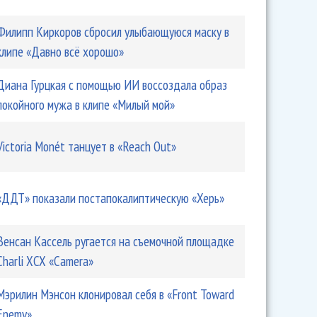
Филипп Киркоров сбросил улыбающуюся маску в
клипе «Давно всё хорошо»
Диана Гурцкая с помощью ИИ воссоздала образ
покойного мужа в клипе «Милый мой»
Victoria Monét танцует в «Reach Out»
«ДДТ» показали постапокалиптическую «Херь»
Венсан Кассель ругается на съемочной площадке
Charli XCX «Camera»
Мэрилин Мэнсон клонировал себя в «Front Toward
Enemy»