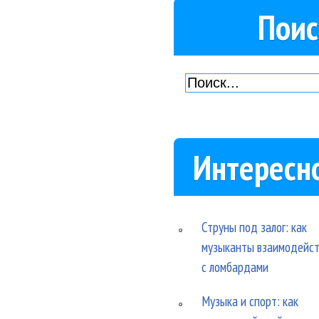
Поис
Интересн
Струны под залог: как
музыканты взаимодейс
с ломбардами
Музыка и спорт: как