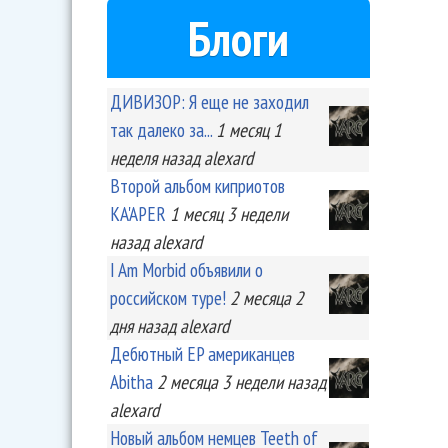
Блоги
ДИВИЗОР: Я еще не заходил
так далеко за...
1 месяц 1
неделя
назад
alexard
Второй альбом киприотов
KA'APER
1 месяц 3 недели
назад
alexard
I Am Morbid объявили о
российском туре!
2 месяца 2
дня
назад
alexard
Дебютный EP американцев
Abitha
2 месяца 3 недели
назад
alexard
Новый альбом немцев Teeth of