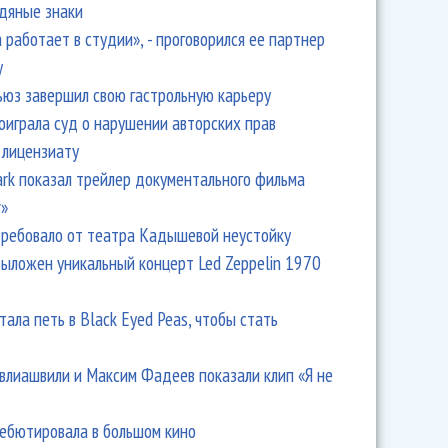
одяные знаки
 работает в студии», - проговорился ее партнер
y
ьюз завершил свою гастрольную карьеру
оиграла суд о нарушении авторских прав
 лицензиату
Park показал трейлер документального фильма
r»
ребовало от театра Кадышевой неустойку
выложен уникальный концерт Led Zeppelin 1970
тала петь в Black Eyed Peas, чтобы стать
влиашвили и Максим Фадеев показали клип «Я не
дебютировала в большом кино