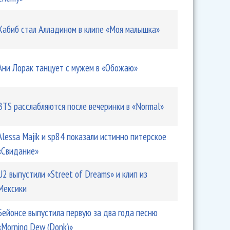
Хабиб стал Алладином в клипе «Моя малышка»
Ани Лорак танцует с мужем в «Обожаю»
BTS расслабляются после вечеринки в «Normal»
Alessa Majik и sp84 показали истинно питерское
«Свидание»
U2 выпустили «Street of Dreams» и клип из
Мексики
Бейонсе выпустила первую за два года песню
«Morning Dew (Donk)»