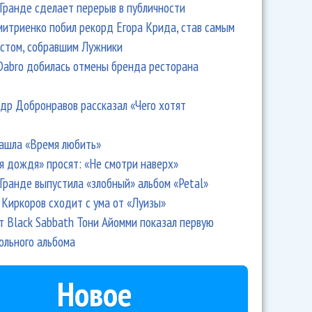
Гранде сделает перерыв в публичности
итриенко побил рекорд Егора Крида, став самым
стом, собравшим Лужники
Dabro добилась отмены бренда ресторана
др Добронравов рассказал «Чего хотят
ашла «Время любить»
я дождя» просят: «Не смотри наверх»
Гранде выпустила «злобный» альбом «Petal»
Киркоров сходит с ума от «Луизы»
т Black Sabbath Тони Айомми показал первую
ольного альбома
Новое