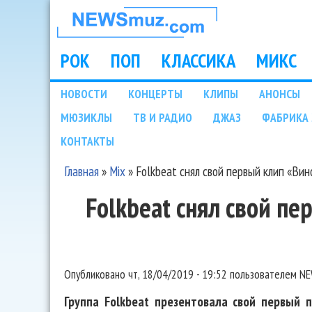
НОВОСТИ
МУЗЫКИ И
РОК
ПОП
КЛАССИКА
МИКС
Main menu
ШОУ БИЗНЕСА
НОВОСТИ
КОНЦЕРТЫ
КЛИПЫ
АНОНСЫ
Подразделы
МЮЗИКЛЫ
ТВ И РАДИО
ДЖАЗ
ФАБРИКА 
NEWSMUZ.COM
КОНТАКТЫ
Главная
»
Mix
»
Folkbeat снял свой первый клип «Вин
Вы здесь
Folkbeat снял свой п
Опубликовано
чт, 18/04/2019 - 19:52
пользователем
NE
Группа Folkbeat презентовала свой первый 