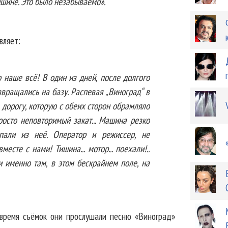
ишине. Это было незабываемо».
вляет:
 наше всё! В один из дней, после долгого
вращались на базу. Распевая „Виноград“ в
дорогу, которую с обеих сторон обрамляло
росто неповторимый закат... Машина резко
пали из неё. Оператор и режиссер, не
есте с нами! Тишина... мотор... поехали!..
 именно там, в этом бескрайнем поле, на
 время съёмок они прослушали песню «Виноград»