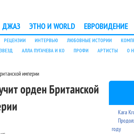
Перейти к основному
содержанию
ДЖАЗ
ЭТНО И WORLD
ЕВРОВИДЕНИЕ
РЕЦЕНЗИИ
ИНТЕРВЬЮ
ЛЮБОВНЫЕ ИСТОРИИ
КОМП
ЗВЕЗД
АЛЛА ПУГАЧЕВА И КО
ПРОФИ
АРТИСТЫ
О 
Британской империи
лучит орден Британской
ерии
Kara Kr
Продолж
году