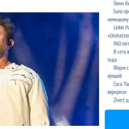
Гленн Х
Suno пр
немецкому
Linkin 
«Unshatte
РАО пот
В сеть 
года
Ферги с
лучшей
Сосо Па
вернулся»
Zivert 