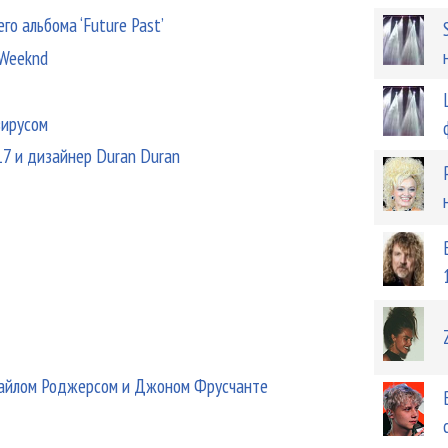
о альбома ‘Future Past’
 Weeknd
вирусом
17 и дизайнер Duran Duran
Найлом Роджерсом и Джоном Фрусчанте