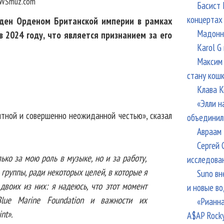
WSmuz.com
Басист 
концертах
жден Орденом Британской империи в рамках
Мадонна
 2024 году, что является признанием за его
Karol G
Максим 
стану кош
Клава К
«Элли н
ятной и совершенно неожиданной честью», сказал
объединил
Авраам 
Сергей 
лько за мою роль в музыке, но и за работу,
исследова
группы, ради некоторых целей, в которые я
Suno вн
двоих из них: я надеюсь, что этот момент
и новые в
lue Marine Foundation и важности их
«Рианна
nt».
A$AP Rock