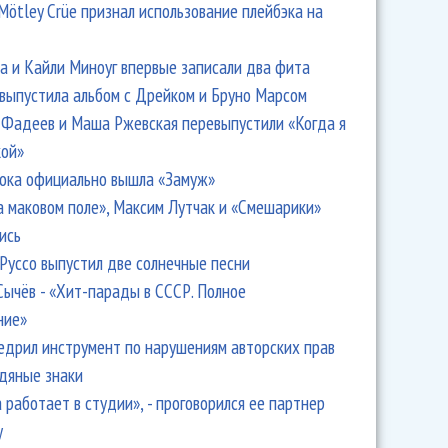
Mötley Crüe признал использование плейбэка на
 и Кайли Миноуг впервые записали два фита
 выпустила альбом с Дрейком и Бруно Марсом
Фадеев и Маша Ржевская перевыпустили «Когда я
кой»
ока официально вышла «Замуж»
а маковом поле», Максим Лутчак и «Смешарики»
ись
Руссо выпустил две солнечные песни
Сычёв - «Хит-парады в СССР. Полное
ние»
едрил инструмент по нарушениям авторских прав
одяные знаки
 работает в студии», - проговорился ее партнер
y