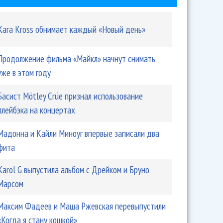
Kara Kross обнимает каждый «Новый день»
Продолжение фильма «Майкл» начнут снимать
уже в этом году
Басист Mötley Crüe признал использование
плейбэка на концертах
Мадонна и Кайли Миноуг впервые записали два
фита
Karol G выпустила альбом с Дрейком и Бруно
Марсом
Максим Фадеев и Маша Ржевская перевыпустили
«Когда я стану кошкой»