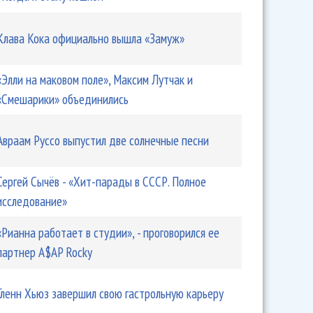
Клава Кока официально вышла «Замуж»
«Элли на маковом поле», Максим Лутчак и
«Смешарики» объединились
Авраам Руссо выпустил две солнечные песни
Сергей Сычёв - «Хит-парады в СССР. Полное
исследование»
«Рианна работает в студии», - проговорился ее
партнер A$AP Rocky
Гленн Хьюз завершил свою гастрольную карьеру