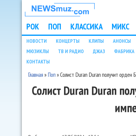
НОВОСТИ
МУЗЫКИ И
РОК
ПОП
КЛАССИКА
МИКС
Main menu
ШОУ БИЗНЕСА
НОВОСТИ
КОНЦЕРТЫ
КЛИПЫ
АНОНСЫ
Подразделы
МЮЗИКЛЫ
ТВ И РАДИО
ДЖАЗ
ФАБРИКА 
NEWSMUZ.COM
КОНТАКТЫ
Главная
»
Поп
»
Солист Duran Duran получит орден 
Вы здесь
Солист Duran Duran по
имп