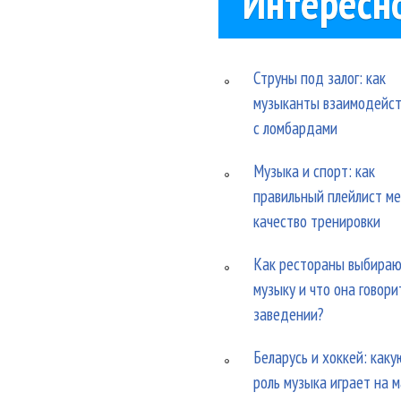
Интересн
Струны под залог: как
музыканты взаимодейс
с ломбардами
Музыка и спорт: как
правильный плейлист м
качество тренировки
Как рестораны выбира
музыку и что она говори
заведении?
Беларусь и хоккей: каку
роль музыка играет на 