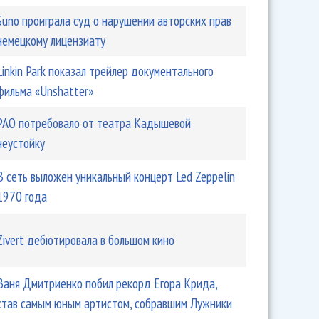
Suno проиграла суд о нарушении авторских прав
немецкому лицензиату
Linkin Park показал трейлер документального
фильма «Unshatter»
РАО потребовало от театра Кадышевой
неустойку
В сеть выложен уникальный концерт Led Zeppelin
1970 года
Zivert дебютировала в большом кино
Ваня Дмитриенко побил рекорд Егора Крида,
став самым юным артистом, собравшим Лужники