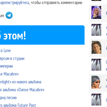
зарегистрируйтесь
, чтобы отправлять комментарии
ЫМ:
 этом!
to Love
ерсом в студии
 империи
se Macabre»
nlight» из нового альбома
го альбома «Danse Macabre»
одну песню
о альбома Future Past