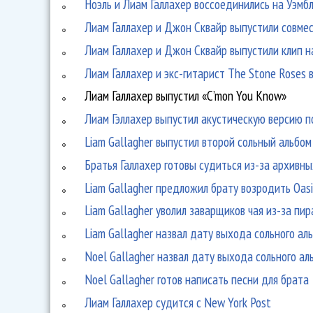
Ноэль и Лиам Галлахер воссоединились на Уэмб
Лиам Галлахер и Джон Сквайр выпустили совме
Лиам Галлахер и Джон Сквайр выпустили клип н
Лиам Галлахер и экс-гитарист The Stone Roses 
Лиам Галлахер выпустил «C’mon You Know»
Лиам Гэллахер выпустил акустическую версию п
Liam Gallagher выпустил второй сольный альбом
Братья Галлахер готовы судиться из-за архивн
Liam Gallagher предложил брату возродить Oasi
Liam Gallagher уволил заварщиков чая из-за пир
Liam Gallagher назвал дату выхода сольного ал
Noel Gallagher назвал дату выхода сольного ал
Noel Gallagher готов написать песни для брата
Лиам Галлахер судится с New York Post