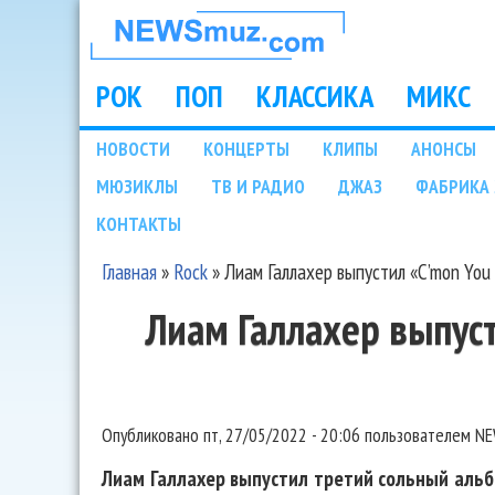
НОВОСТИ
МУЗЫКИ И
РОК
ПОП
КЛАССИКА
МИКС
Main menu
ШОУ БИЗНЕСА
НОВОСТИ
КОНЦЕРТЫ
КЛИПЫ
АНОНСЫ
Подразделы
МЮЗИКЛЫ
ТВ И РАДИО
ДЖАЗ
ФАБРИКА 
NEWSMUZ.COM
КОНТАКТЫ
Главная
»
Rock
»
Лиам Галлахер выпустил «C’mon You
Вы здесь
Лиам Галлахер выпус
Опубликовано
пт, 27/05/2022 - 20:06
пользователем
NE
Лиам Галлахер выпустил третий сольный альбо