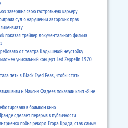
y
ьюз завершил свою гастрольную карьеру
оиграла суд о нарушении авторских прав
 лицензиату
Park показал трейлер документального фильма
r»
ребовало от театра Кадышевой неустойку
выложен уникальный концерт Led Zeppelin 1970
тала петь в Black Eyed Peas, чтобы стать
влиашвили и Максим Фадеев показали клип «Я не
дебютировала в большом кино
Гранде сделает перерыв в публичности
итриенко побил рекорд Егора Крида, став самым