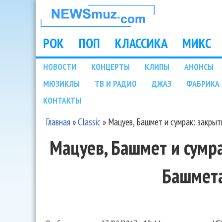
НОВОСТИ
МУЗЫКИ И
РОК
ПОП
КЛАССИКА
МИКС
Main menu
ШОУ БИЗНЕСА
НОВОСТИ
КОНЦЕРТЫ
КЛИПЫ
АНОНСЫ
Подразделы
МЮЗИКЛЫ
ТВ И РАДИО
ДЖАЗ
ФАБРИКА 
NEWSMUZ.COM
КОНТАКТЫ
Главная
»
Classic
»
Мацуев, Башмет и сумрак: закрыт
Вы здесь
Мацуев, Башмет и сумр
Башмета