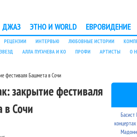
Перейти к основному
содержанию
ДЖАЗ
ЭТНО И WORLD
ЕВРОВИДЕНИЕ
РЕЦЕНЗИИ
ИНТЕРВЬЮ
ЛЮБОВНЫЕ ИСТОРИИ
КОМП
ЗВЕЗД
АЛЛА ПУГАЧЕВА И КО
ПРОФИ
АРТИСТЫ
О 
ие фестиваля Башмета в Сочи
ак: закрытие фестиваля
 в Сочи
Басист 
концертах
Мадонна