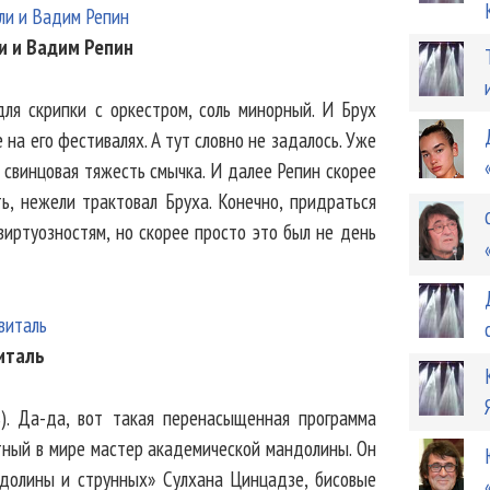
и и Вадим Репин
ля скрипки с оркестром, соль минорный. И Брух
на его фестивалях. А тут словно не задалось. Уже
, свинцовая тяжесть смычка. И далее Репин скорее
ть, нежели трактовал Бруха. Конечно, придраться
виртуозностям, но скорее просто это был не день
италь
). Да-да, вот такая перенасыщенная программа
стный в мире мастер академической мандолины. Он
ндолины и струнных» Сулхана Цинцадзе, бисовые