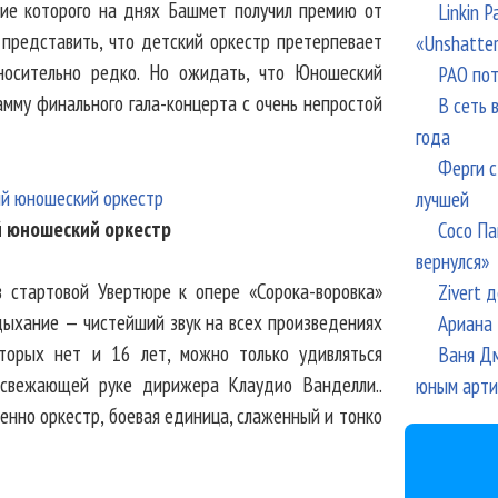
ние которого на днях Башмет получил премию от
Linkin 
 представить, что детский оркестр претерпевает
«Unshatte
тносительно редко. Но ожидать, что Юношеский
РАО пот
амму финального гала-концерта с очень непростой
В сеть 
года
Ферги с
лучшей
й юношеский оркестр
Сосо Па
вернулся»
в стартовой Увертюре к опере «Сорока-воровка»
Zivert 
 дыхание — чистейший звук на всех произведениях
Ариана 
оторых нет и 16 лет, можно только удивляться
Ваня Дм
 освежающей руке дирижера Клаудио Ванделли..
юным арти
енно оркестр, боевая единица, слаженный и тонко