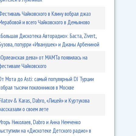
Фестиваль Чайковского в Клину вобрал джаз
Мерабовой и всего Чайковского в Демьяново
«Большая Дискотека Авторадио»: Баста, Zivert,
Бузова, попурри «Иванушек» и Дианы Арбениной
«Орлеанская дева» от МАМТа появилась на
фестивале Чайковского
От Мота до Asti: самый популярный DJ Турции
собрал тысячи поклонников в Москве
Filatov & Karas, Dabro, «Лицей» и Куртукова
рассказали о своем лете
Игорь Николаев, Dabro и Анна Немченко
выступили на «Дискотеке Детского радио» в