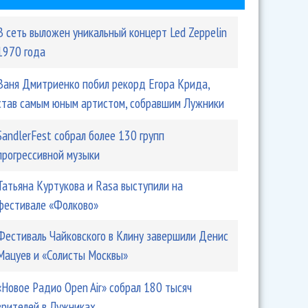
В сеть выложен уникальный концерт Led Zeppelin
1970 года
Ваня Дмитриенко побил рекорд Егора Крида,
став самым юным артистом, собравшим Лужники
SandlerFest собрал более 130 групп
прогрессивной музыки
Татьяна Куртукова и Rasa выступили на
фестивале «Фолково»
Фестиваль Чайковского в Клину завершили Денис
Мацуев и «Солисты Москвы»
«Новое Радио Open Air» собрал 180 тысяч
зрителей в Лужниках