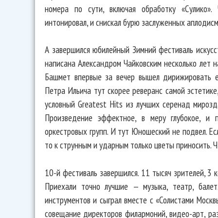
номера по сути, включая обработку «Сулико». 
интонировал, и снискал бурю заслуженных аплодис
А завершился юбилейный Зимний фестиваль искусс
написана Александром Чайковским несколько лет н
Башмет впервые за вечер вышел дирижировать е
Петра Ильича тут скорее реверанс самой эстетике
условный Greatest Hits из лучших серенад мирозд
Произведение эффектное, в меру глубокое, и 
оркестровых групп. И тут Юношеский не подвел. Е
то к струнным и ударным только цветы приносить. Ч
10-й фестиваль завершился. 11 тысяч зрителей, 3 
Приехали точно лучшие — музыка, театр, балет
инструментов и сыграл вместе с «Солистами Москвы
совещание директоров филармоний, видео-арт, р