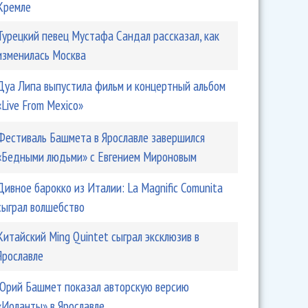
Кремле
Турецкий певец Мустафа Сандал рассказал, как
изменилась Москва
Дуа Липа выпустила фильм и концертный альбом
«Live From Mexico»
Фестиваль Башмета в Ярославле завершился
«Бедными людьми» с Евгением Мироновым
Дивное барокко из Италии: La Magnific Comunita
сыграл волшебство
Китайский Ming Quintet сыграл эксклюзив в
Ярославле
Юрий Башмет показал авторскую версию
«Иоланты» в Ярославле