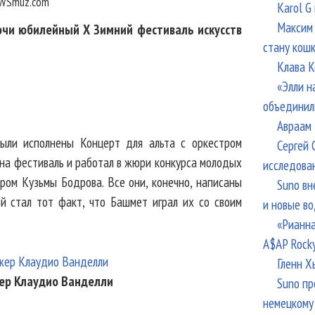
WSmuz.com
Karol G
Максим 
чи юбилейный X Зимний фестиваль искусств
стану кош
Клава К
«Элли н
объединил
Авраам 
были исполнены Концерт для альта с оркестром
Сергей 
 на фестиваль и работал в жюри конкурса молодых
исследова
тром Кузьмы Бодрова. Все они, конечно, написаны
Suno вн
й стал тот факт, что Башмет играл их со своим
и новые в
«Рианна
A$AP Rock
Гленн Х
ер Клаудио Ванделли
Suno пр
немецкому