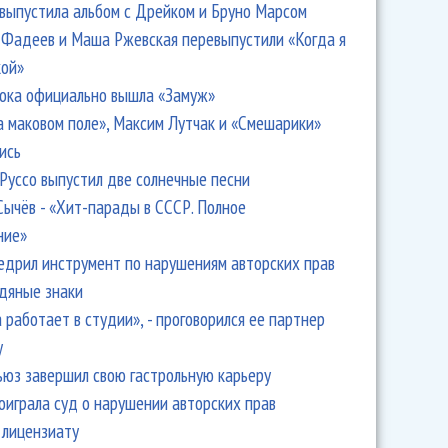
 выпустила альбом с Дрейком и Бруно Марсом
Фадеев и Маша Ржевская перевыпустили «Когда я
кой»
ока официально вышла «Замуж»
а маковом поле», Максим Лутчак и «Смешарики»
ись
Руссо выпустил две солнечные песни
Сычёв - «Хит-парады в СССР. Полное
ние»
едрил инструмент по нарушениям авторских прав
одяные знаки
 работает в студии», - проговорился ее партнер
y
ьюз завершил свою гастрольную карьеру
оиграла суд о нарушении авторских прав
 лицензиату