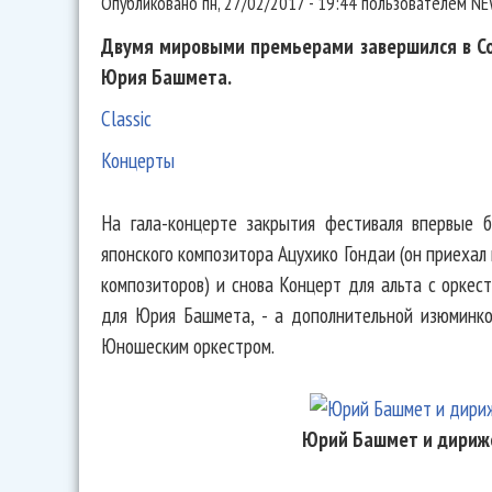
Опубликовано
пн, 27/02/2017 - 19:44
пользователем
NE
Двумя мировыми премьерами завершился в Со
Юрия Башмета.
Classic
Концерты
На гала-концерте закрытия фестиваля впервые 
японского композитора Ацухико Гондаи (он приехал
композиторов) и снова Концерт для альта с оркес
для Юрия Башмета, - а дополнительной изюминко
Юношеским оркестром.
Юрий Башмет и дириж