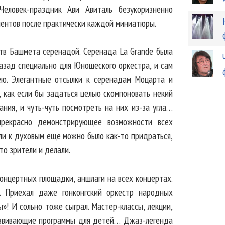
Человек-праздник Ави Авиталь безукоризненно
ментов после практически каждой миниатюры.
тв Башмета серенадой. Серенада La Grande была
азад специально для Юношеского оркестра, и сам
ю. Элегантные отсылки к серенадам Моцарта и
, как если бы задаться целью скомпоновать некий
ания, и чуть-чуть посмотреть на них из-за угла…
прекрасно демонстрирующее возможности всех
сли к духовым еще можно было как-то придраться,
то зрители и делали.
концертных площадки, аншлаги на всех концертах.
. Приехал даже гонконгский оркестр народных
»! И сольно тоже сыграл. Мастер-классы, лекции,
азвивающие программы для детей… Джаз-легенда