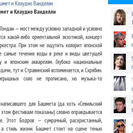
шмет и Клаудио Ванделли
 Гондаи — мост между условно западной и условно
тся какой-либо ориентальной экзотикой, концерт
ркестра. При этом не ощутить колорит японской
те самые течения воды в реке и виды цветущей
 и японским акварелям. Глубоко национальные
ачи, тут и Стравинский вспоминается, и Скрябин.
игрышных соло не прописано, но музыка-то
 написавшего для Башмета (да хоть «Севильский
а этом фестивале показаны) словно оправдывается
е. Этот Бодров — сумрачный, расхристанный,
 а стиль жизни. Башмет стоит на сцене тенью