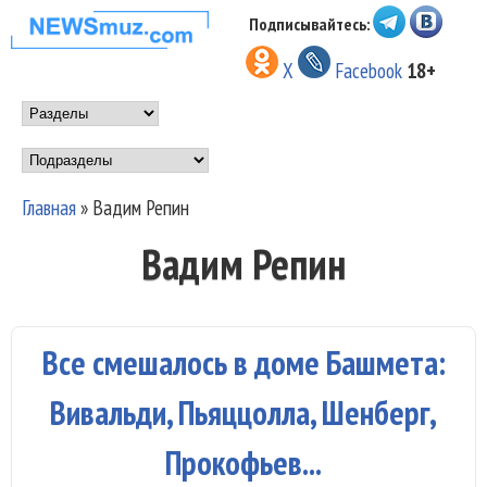
Перейти к основному
Подписывайтесь:
НОВОСТИ
содержанию
X
Facebook
18+
МУЗЫКИ И
Main menu
ШОУ БИЗНЕСА
Подразделы
NEWSMUZ.COM
Главная
»
Вадим Репин
Вы здесь
Вадим Репин
Все смешалось в доме Башмета:
Вивальди, Пьяццолла, Шенберг,
Прокофьев...