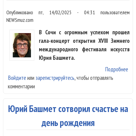
Опубликовано
пт, 14/02/2025 - 04:31
пользователем
NEWSmuz.com
В Сочи с огромным успехом прошел
гала-концерт открытия XVIII Зимнего
международного фестиваля искусств
Юрия Башмета.
Подробнее
о В
Войдите
или
зарегистрируйтесь
, чтобы отправлять
сме
комментарии
до
Баш
Вив
Юрий Башмет сотворил счастье на
Пья
Шен
день рождения
Про