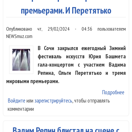
премьерами. И Перетятько
Опубликовано
чт, 29/02/2024 - 04:36
пользователем
NEWSmuz.com
В Сочи закрылся ежегодный Зимний
фестиваль искусств Юрия Башмета
гала-концертом с участием Вадима
Репина, Ольги Перетятько и тремя
мировыми премьерами.
Подробнее
о
Войдите
или
зарегистрируйтесь
, чтобы отправлять
Фес
комментарии
Баш
Соч
зак
Вадим Репин блистал на сцене с