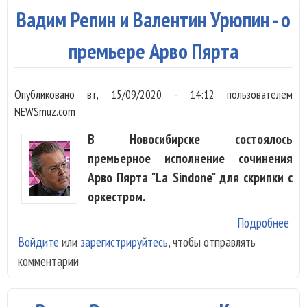
бал
Вадим Репин и Валентин Урюпин - о
Све
Зах
премьере Арво Пярта
Опубликовано
вт, 15/09/2020 - 14:12
пользователем
NEWSmuz.com
В Новосибирске состоялось
премьерное исполнение сочинения
Арво Пярта "La Sindone" для скрипки с
оркестром.
Подробнее
о В
Войдите
или
зарегистрируйтесь
, чтобы отправлять
Реп
комментарии
Вал
Урю
о