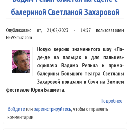
тре
мир
балериной Светланой Захаровой
пре
И
Опубликовано
вт, 21/02/2023 - 14:57
пользователем
Пер
NEWSmuz.com
Новую версию знаменитого шоу «Па-
де-де на пальцах и для пальцев»
скрипача Вадима Репина и прима-
балерины Большого театра Светланы
Захаровой показали в Сочи на Зимнем
фестивале Юрия Башмета.
Подробнее
о В
Войдите
или
зарегистрируйтесь
, чтобы отправлять
Реп
комментарии
бли
на 