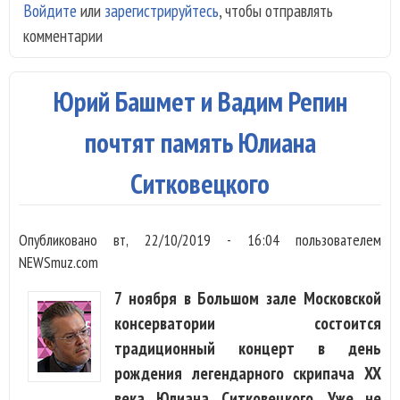
Войдите
или
зарегистрируйтесь
, чтобы отправлять
Реп
комментарии
при
Каз
Яма
Юрий Башмет и Вадим Репин
поо
нов
почтят память Юлиана
пре
Ситковецкого
Арв
Пяр
Опубликовано
вт, 22/10/2019 - 16:04
пользователем
NEWSmuz.com
7 ноября в Большом зале Московской
консерватории состоится
традиционный концерт в день
рождения легендарного скрипача XX
века Юлиана Ситковецкого. Уже не