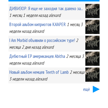
ДИВИЗОР: Я еще не заходил так далеко за...
1 месяц 1 неделя
назад
alexard
Второй альбом киприотов KA'APER
1 месяц 3
недели
назад
alexard
I Am Morbid объявили о российском туре!
2
месяца 2 дня
назад
alexard
Дебютный EP американцев Abitha
2 месяца 3
недели
назад
alexard
Новый альбом немцев Teeth of Lamb
2 месяца
3 недели
назад
alexard
ещё