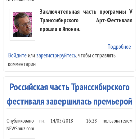
Заключительная часть программы V
Транссибирского Арт-Фестиваля
прошла в Японии.
Подробнее
о С
Войдите
или
зарегистрируйтесь
, чтобы отправлять
кон
комментарии
зав
Тра
Арт
Российская часть Транссибирского
фестиваля завершилась премьерой
Опубликовано
пн, 14/05/2018 - 16:28
пользователем
NEWSmuz.com