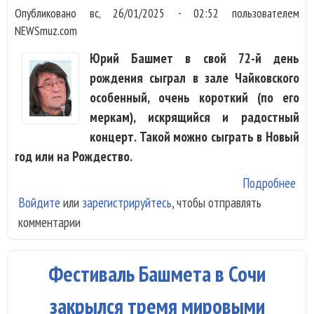
Опубликовано
вс, 26/01/2025 - 02:52
пользователем
NEWSmuz.com
Юрий Башмет в свой 72-й день
рождения сыграл в зале Чайковского
особенный, очень короткий (по его
меркам), искрящийся и радостный
концерт. Такой можно сыграть в Новый
год или на Рождество.
Подробнее
о Ю
Войдите
или
зарегистрируйтесь
, чтобы отправлять
Ба
комментарии
сот
сча
на 
Фестиваль Башмета в Сочи
рож
закрылся тремя мировыми