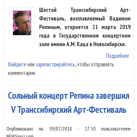
Шестой Транссибирский Арт-
Фестиваль, возглавляемый Вадимом
Репиным, откроется 21 марта 2019
года в Государственном концертном
зале имени А.М. Каца в Новосибирске.
Подробнее
о
Войдите
или
зарегистрируйтесь
, чтобы отправлять
Тра
комментарии
арт
Вад
огл
Сольный концерт Репина завершил
пла
V Транссибирский Арт-Фестиваль
Опубликовано
пн, 09/07/2018 - 17:50
пользователем
NEWSmuz.com