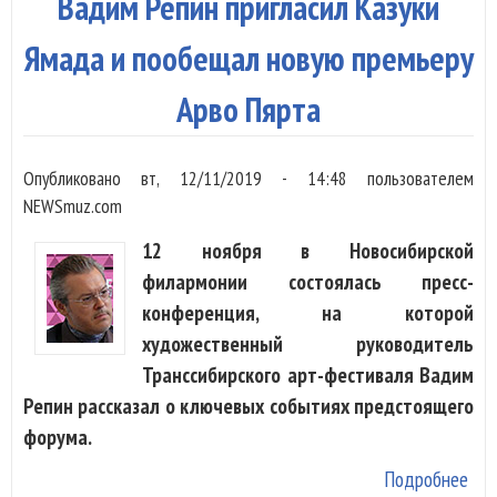
Вадим Репин пригласил Казуки
пре
Арв
Ямада и пообещал новую премьеру
Пяр
Арво Пярта
Опубликовано
вт, 12/11/2019 - 14:48
пользователем
NEWSmuz.com
12 ноября в Новосибирской
филармонии состоялась пресс-
конференция, на которой
художественный руководитель
Транссибирского арт-фестиваля Вадим
Репин рассказал о ключевых событиях предстоящего
форума.
Подробнее
о В