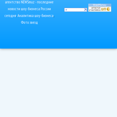
агентство NEWSmuz - последние
новости шоу-бизнеса России
сегодня
.
Аналитика шоу-бизнеса
,
Фото звезд