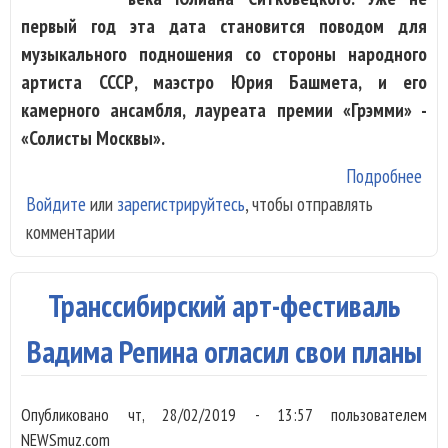
первый год эта дата становится поводом для
музыкального подношения со стороны народного
артиста СССР, маэстро Юрия Башмета, и его
камерного ансамбля, лауреата премии «Грэмми» -
«Солисты Москвы».
Подробнее
о Ю
Войдите
или
зарегистрируйтесь
, чтобы отправлять
Баш
комментарии
Вад
поч
пам
Транссибирский арт-фестиваль
Юл
Сит
Вадима Репина огласил свои планы
Опубликовано
чт, 28/02/2019 - 13:57
пользователем
NEWSmuz.com