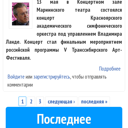
13 мая в Концертном зале
Мариинского театра состоялся
концерт Красноярского
академического симфонического
оркестра под управлением Владимира
Ланде. Концерт стал финальным мероприятием
российской программы V Транссибирского Арт-
Фестиваля.
Подробнее
о Р
Войдите
или
зарегистрируйтесь
, чтобы отправлять
час
комментарии
Тра
фес
зав
1
2
3
следующая ›
последняя »
Страницы
пре
Последнее