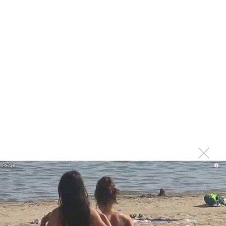
«Рианна работает в студии», - проговорился ее
партнер A$AP Rocky
Гленн Хьюз завершил свою гастрольную карьеру
Suno проиграла суд о нарушении авторских прав
немецкому лицензиату
Linkin Park показал трейлер документального фильма
«Unshatter»
РАО потребовало от театра Кадышевой неустойку
В сеть выложен уникальный концерт Led Zeppelin
1970 года
Ферги стала петь в Black Eyed Peas, чтобы стать
лучшей
i
Сосо Павлиашвили и Максим Фадеев показали клип «Я
не вернулся»
Zivert дебютировала в большом кино
Ариана Гранде сделает перерыв в публичности