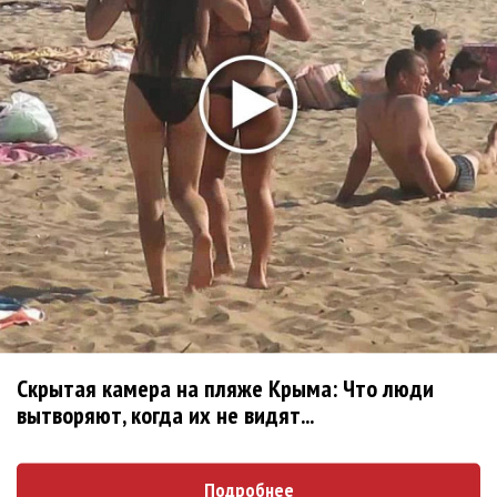
Ваня Дмитриенко побил рекорд Егора Крида, став
самым юным артистом, собравшим Лужники
Группа Dabro добилась отмены бренда ресторана
Da'Bro
Александр Добронравов рассказал «Чего хотят
мужчины?»
Нюша нашла «Время любить»
Новое
«Элли на маковом поле», Максим Лутчак и
Скрытая камера на пляже Крыма: Что люди
«Смешарики» объединились
вытворяют, когда их не видят...
Сосо Павлиашвили и Максим Фадеев
показали клип «Я не вернулся»
Подробнее