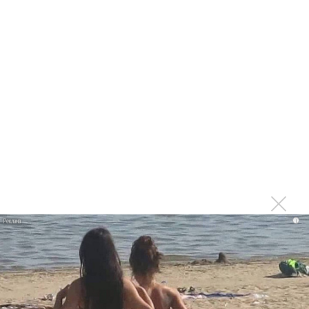
Размышляя о влиянии Kraftwerk,
Стивен Моррис, барабанщик Joy
Division и New Order, сказал:
«Мы любили Kraftwerk ещё со времён
Joy Division. „Autobahn“ был альбомом,
который заставил нас всех задуматься:
что это? Они делали что-то другое…
что-то совершенно новое — они
сознательно отвергали прошлое.
Подход New Order во многом был таким
i
же. Мы были полны решимости начать
всё с начала».