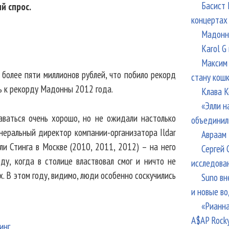
Басист 
й спрос.
концертах
Мадонна
Karol G
Максим 
 более пяти миллионов рублей, что побило рекорд
стану кош
ь к рекорду Мадонны 2012 года.
Клава К
«Элли н
аваться очень хорошо, но не ожидали настолько
объединил
енеральный директор компании-организатора Ildar
Авраам 
али Стинга в Москве (2010, 2011, 2012) – на него
Сергей 
у, когда в столице властвовал смог и ничто не
исследова
х. В этом году, видимо, люди особенно соскучились
Suno вн
и новые в
«Рианна
A$AP Rock