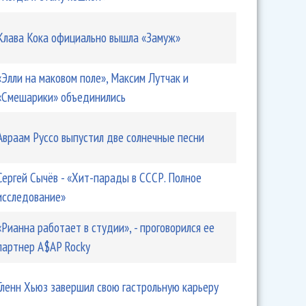
Клава Кока официально вышла «Замуж»
«Элли на маковом поле», Максим Лутчак и
«Смешарики» объединились
Авраам Руссо выпустил две солнечные песни
Сергей Сычёв - «Хит-парады в СССР. Полное
исследование»
«Рианна работает в студии», - проговорился ее
партнер A$AP Rocky
Гленн Хьюз завершил свою гастрольную карьеру