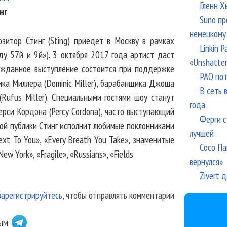
Гленн Х
нг
Suno пр
немецкому
зитор Стинг (Sting) приедет в Москву в рамках
Linkin 
ду 57й и 9й»). 3 октября 2017 года артист даст
«Unshatte
ожданное выступление состоится при поддержке
РАО пот
ка Миллера (Dominic Miller), барабанщика Джоша
В сеть 
(Rufus Miller). Специальными гостями шоу станут
года
ерси Кордона (Percy Cordona), часто выступающий
Ферги с
ской публики Стинг исполнит любимые поклонниками
лучшей
ext To You», «Every Breath You Take», знаменитые
Сосо Па
ew York», «Fragile», «Russians», «Fields
вернулся»
Zivert 
зарегистрируйтесь
, чтобы отправлять комментарии
ЫМ: