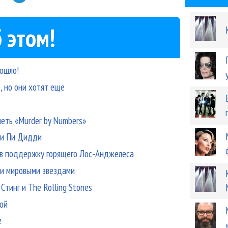
 этом!
дошло!
, но они хотят еще
петь «Murder by Numbers»
и и Пи Дидди
т в поддержку горящего Лос-Анджелеса
ми мировыми звездами
 Стинг и The Rolling Stones
кой
е