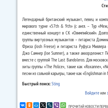
Сти
Легендарный британский музыкант, певец и компо
мирового турне «57th & 9th» (c англ. – Тур «Меж
единственный концерт в СК «Олимпийский». Долг
группы виртуозных музыкантов – гитариста Домини
Фриза (Josh Freese) и гитариста Руфуса Миллера 
Джо Самнер (Joe Sumner), а также аккордеонист П
вместе с группой The Last Bandoleros. Для москов
хиты группы «The Police», такие как «Roxanne», «N
песни из сольной карьеры, такие как «Englishman in N
Быстрый поиск:
Sting
Войдите
или
ПРОЧИТАЙ НОВОСТИ ПЕРВ