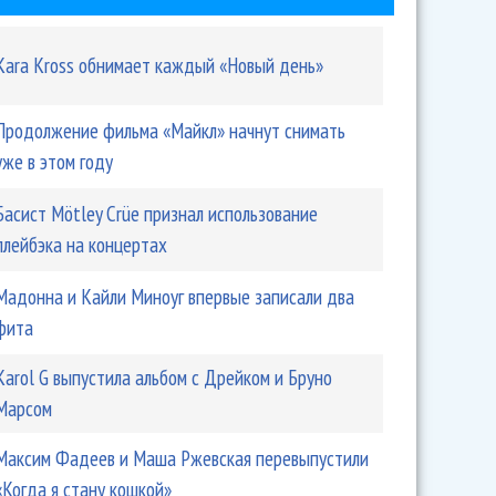
Kara Kross обнимает каждый «Новый день»
Продолжение фильма «Майкл» начнут снимать
уже в этом году
Басист Mötley Crüe признал использование
плейбэка на концертах
Мадонна и Кайли Миноуг впервые записали два
фита
Karol G выпустила альбом с Дрейком и Бруно
Марсом
Максим Фадеев и Маша Ржевская перевыпустили
«Когда я стану кошкой»