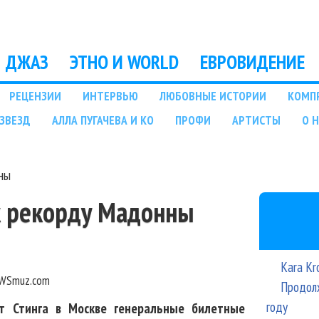
Перейти к основному
содержанию
ДЖАЗ
ЭТНО И WORLD
ЕВРОВИДЕНИЕ
РЕЦЕНЗИИ
ИНТЕРВЬЮ
ЛЮБОВНЫЕ ИСТОРИИ
КОМП
ЗВЕЗД
АЛЛА ПУГАЧЕВА И КО
ПРОФИ
АРТИСТЫ
О 
нны
 к рекорду Мадонны
Kara Kr
WSmuz.com
Продолж
году
т Стинга в Москве генеральные билетные