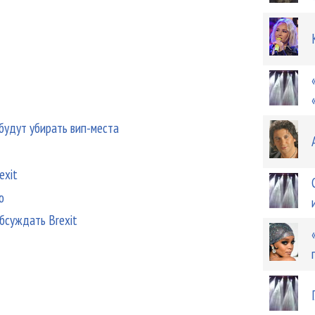
 будут убирать вип-места
exit
ю
обсуждать Brexit