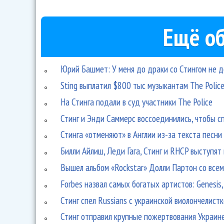
Ещё об
Юрий Башмет: У меня до драки со Стингом не 
Sting выплатил $800 тыс музыкантам The Police
На Стинга подали в суд участники The Police
Стинг и Энди Саммерс воссоединились, чтобы с
Стинга «отменяют» в Англии из-за текста песн
Билли Айлиш, Леди Гага, Стинг и RHCP выступя
Вышел альбом «Rockstar» Долли Партон со все
Forbes назвал самых богатых артистов: Genesis,
Стинг спел Russians с украинской виолончелист
Стинг отправил крупные пожертвования Украин