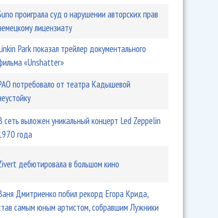
Suno проиграла суд о нарушении авторских прав
немецкому лицензиату
Linkin Park показал трейлер документального
фильма «Unshatter»
РАО потребовало от театра Кадышевой
неустойку
В сеть выложен уникальный концерт Led Zeppelin
1970 года
Zivert дебютировала в большом кино
Ваня Дмитриенко побил рекорд Егора Крида,
став самым юным артистом, собравшим Лужники