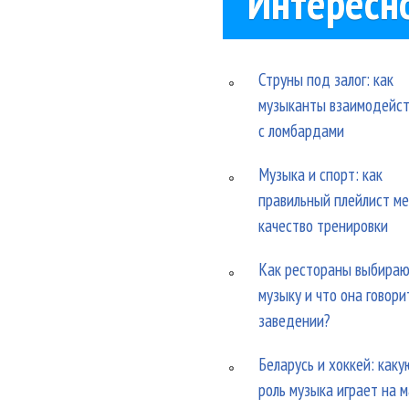
Интересн
Струны под залог: как
музыканты взаимодейс
с ломбардами
Музыка и спорт: как
правильный плейлист м
качество тренировки
Как рестораны выбира
музыку и что она говори
заведении?
Беларусь и хоккей: каку
роль музыка играет на 