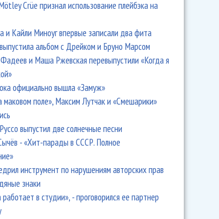
Mötley Crüe признал использование плейбэка на
 и Кайли Миноуг впервые записали два фита
 выпустила альбом с Дрейком и Бруно Марсом
Фадеев и Маша Ржевская перевыпустили «Когда я
кой»
ока официально вышла «Замуж»
а маковом поле», Максим Лутчак и «Смешарики»
ись
Руссо выпустил две солнечные песни
Сычёв - «Хит-парады в СССР. Полное
ние»
едрил инструмент по нарушениям авторских прав
одяные знаки
 работает в студии», - проговорился ее партнер
y