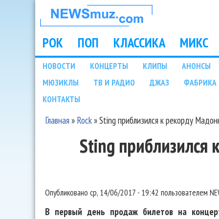
НОВОСТИ
МУЗЫКИ И
РОК
ПОП
КЛАССИКА
МИКС
Main menu
ШОУ БИЗНЕСА
НОВОСТИ
КОНЦЕРТЫ
КЛИПЫ
АНОНСЫ
Подразделы
МЮЗИКЛЫ
ТВ И РАДИО
ДЖАЗ
ФАБРИКА 
NEWSMUZ.COM
КОНТАКТЫ
Главная
»
Rock
»
Sting приблизился к рекорду Мадо
Вы здесь
Sting приблизился
Опубликовано
ср, 14/06/2017 - 19:42
пользователем
NE
В первый день продаж билетов на концер