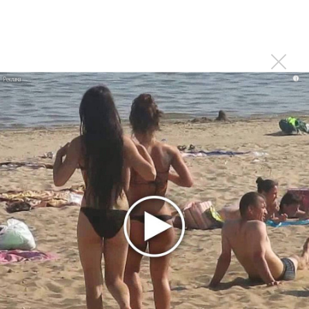
«Элли на маковом поле», Максим Лутчак и
«Смешарики» объединились
Авраам Руссо выпустил две солнечные песни
Сергей Сычёв - «Хит-парады в СССР. Полное
i
исследование»
Suno внедрил инструмент по нарушениям авторских
прав и новые водяные знаки
«Рианна работает в студии», - проговорился ее
партнер A$AP Rocky
Гленн Хьюз завершил свою гастрольную карьеру
Suno проиграла суд о нарушении авторских прав
немецкому лицензиату
Linkin Park показал трейлер документального фильма
«Unshatter»
РАО потребовало от театра Кадышевой неустойку
В сеть выложен уникальный концерт Led Zeppelin