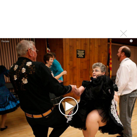
Басист Mötley Crüe признал использование плейбэка
на концертах
Мадонна и Кайли Миноуг впервые записали два
фита
Karol G выпустила альбом с Дрейком и Бруно
i
Марсом
Максим Фадеев и Маша Ржевская перевыпустили
«Когда я стану кошкой»
Клава Кока официально вышла «Замуж»
«Элли на маковом поле», Максим Лутчак и
«Смешарики» объединились
Авраам Руссо выпустил две солнечные песни
Сергей Сычёв - «Хит-парады в СССР. Полное
исследование»
Suno внедрил инструмент по нарушениям авторских
прав и новые водяные знаки