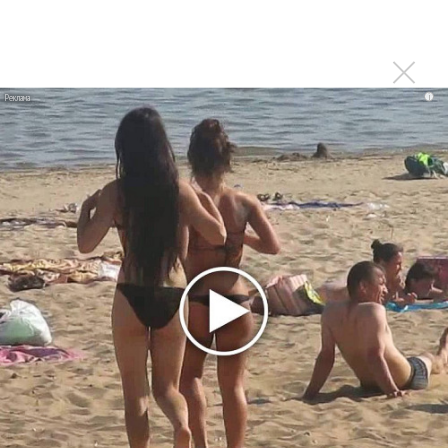
Сосо Павлиашвили и Максим Фадеев показали клип «Я
не вернулся»
Zivert дебютировала в большом кино
Ариана Гранде сделает перерыв в публичности
i
Ваня Дмитриенко побил рекорд Егора Крида, став
самым юным артистом, собравшим Лужники
Группа Dabro добилась отмены бренда ресторана
Da'Bro
Александр Добронравов рассказал «Чего хотят
мужчины?»
Нюша нашла «Время любить»
«Три дня дождя» просят: «Не смотри наверх»
Ариана Гранде выпустила «злобный» альбом
«Petal»
Филипп Киркоров сходит с ума от «Луизы»
Гитарист Black Sabbath Тони Айомми показал первую