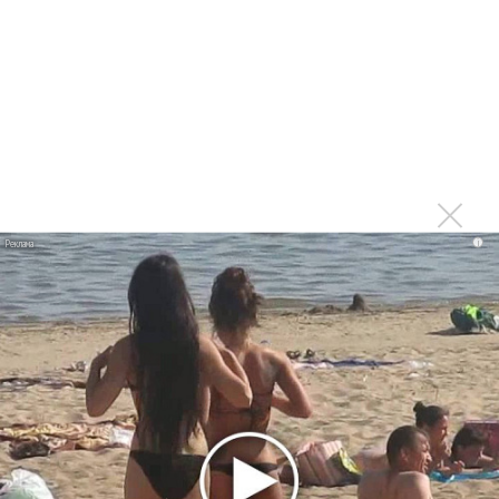
Баста и Ольга Серябкина воспели «Ветер дорог»
Итоги 2024 года в музыке: социализация, странные
песни и словечки
Итоги 2024 года в VK Музыка: Macan, Miyagi &
Эндшпиль, Баста и другие
Егор Крид выпустил альбом «Меньше чем три»
Баста спел про поиски себя и «Про бабки»
i
Баста: «Мы всего лишь подражатели»
Последнее
«Рианна работает в студии», - проговорился ее
партнер A$AP Rocky
Гленн Хьюз завершил свою гастрольную карьеру