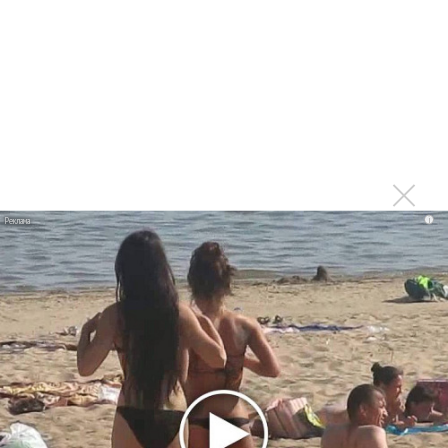
Sinead O’Connor пыталась совершить самоубийство
Sinead O’Connor отменила тур из-за болезни
Sinead O'Connor стала бабушкой
Sinead O'Connor больше не исполнит «Nothing Compares 2
U»
Sinead O’Connor вступила в радикальную партию
Sinead O’Connor сравнила U2 с террористами
i
Последнее
Продолжение фильма «Майкл» начнут снимать уже в
этом году
Басист Mötley Crüe признал использование плейбэка