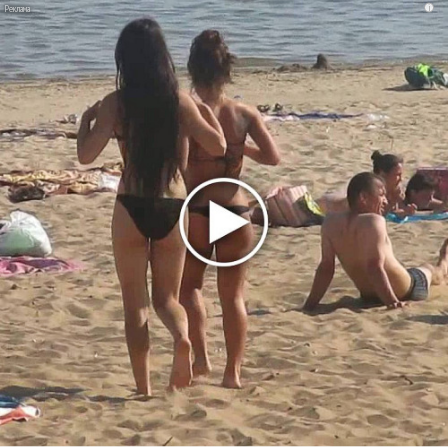
Suno проиграла суд о нарушении авторских прав
i
немецкому лицензиату
Linkin Park показал трейлер документального фильма
«Unshatter»
РАО потребовало от театра Кадышевой неустойку
В сеть выложен уникальный концерт Led Zeppelin
1970 года
Ферги стала петь в Black Eyed Peas, чтобы стать
лучшей
Сосо Павлиашвили и Максим Фадеев показали клип «Я
не вернулся»
Zivert дебютировала в большом кино
Ариана Гранде сделает перерыв в публичности
Ваня Дмитриенко побил рекорд Егора Крида, став
самым юным артистом, собравшим Лужники
Группа Dabro добилась отмены бренда ресторана