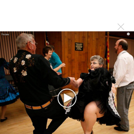
В сеть выложен уникальный концерт Led Zeppelin
1970 года
Ферги стала петь в Black Eyed Peas, чтобы стать
лучшей
i
Сосо Павлиашвили и Максим Фадеев показали клип «Я
не вернулся»
Zivert дебютировала в большом кино
Новое
Kara Kross обнимает каждый «Новый день»
Продолжение фильма «Майкл» начнут
снимать уже в этом году