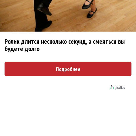
Басист Mötley Crüe признал использование
плейбэка на концертах
Мадонна и Кайли Миноуг впервые записали
Ролик длится несколько секунд, а смеяться вы
два фита
будете долго
Karol G выпустила альбом с Дрейком и Бруно
Марсом
Подробнее
Максим Фадеев и Маша Ржевская
перевыпустили «Когда я стану кошкой»
Клава Кока официально вышла «Замуж»
«Элли на маковом поле», Максим Лутчак и
«Смешарики» объединились