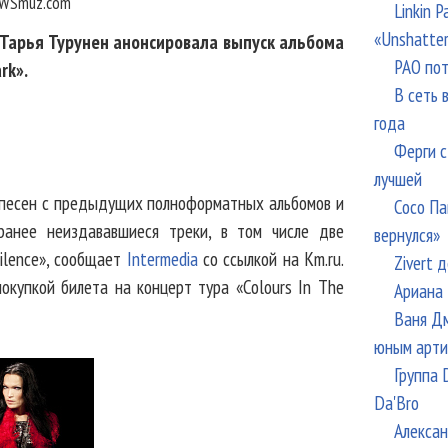
WSmuz.com
Linkin 
«Unshatte
 Тарья Турунен анонсировала выпуск альбома
РАО пот
rk».
В сеть 
года
Ферги с
лучшей
 песен с предыдущих полноформатных альбомов и
Сосо Па
ранее неиздававшиеся треки, в том числе две
вернулся»
Silence», сообщает
Intermedia
со ссылкой на Km.ru.
Zivert 
окупкой билета на концерт тура «Colours In The
Ариана 
Ваня Дм
юным арти
Группа 
Da'Bro
Алексан