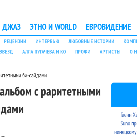
Перейти к основному
содержанию
ДЖАЗ
ЭТНО И WORLD
ЕВРОВИДЕНИЕ
РЕЦЕНЗИИ
ИНТЕРВЬЮ
ЛЮБОВНЫЕ ИСТОРИИ
КОМП
ЗВЕЗД
АЛЛА ПУГАЧЕВА И КО
ПРОФИ
АРТИСТЫ
О 
аритетными би-сайдами
т альбом с раритетными
йдами
Гленн Х
Suno пр
немецкому