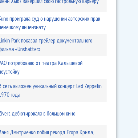
Гленн Хьюз завершил свою гастрольную карьеру
Suno проиграла суд о нарушении авторских прав
немецкому лицензиату
Linkin Park показал трейлер документального
фильма «Unshatter»
РАО потребовало от театра Кадышевой
неустойку
В сеть выложен уникальный концерт Led Zeppelin
1970 года
Zivert дебютировала в большом кино
Ваня Дмитриенко побил рекорд Егора Крида,