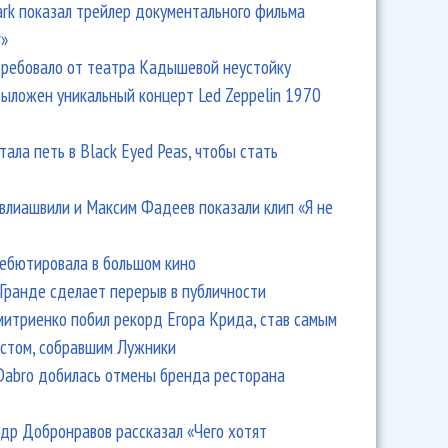
Park показал трейлер документального фильма
r»
ребовало от театра Кадышевой неустойку
выложен уникальный концерт Led Zeppelin 1970
тала петь в Black Eyed Peas, чтобы стать
влиашвили и Максим Фадеев показали клип «Я не
дебютировала в большом кино
Гранде сделает перерыв в публичности
итриенко побил рекорд Егора Крида, став самым
стом, собравшим Лужники
Dabro добилась отмены бренда ресторана
др Добронравов рассказал «Чего хотят