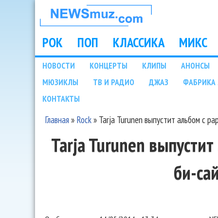
НОВОСТИ
МУЗЫКИ И
РОК
ПОП
КЛАССИКА
МИКС
Main menu
ШОУ БИЗНЕСА
НОВОСТИ
КОНЦЕРТЫ
КЛИПЫ
АНОНСЫ
Подразделы
МЮЗИКЛЫ
ТВ И РАДИО
ДЖАЗ
ФАБРИКА 
NEWSMUZ.COM
КОНТАКТЫ
Главная
»
Rock
»
Tarja Turunen выпустит альбом с р
Вы здесь
Tarja Turunen выпусти
би-са