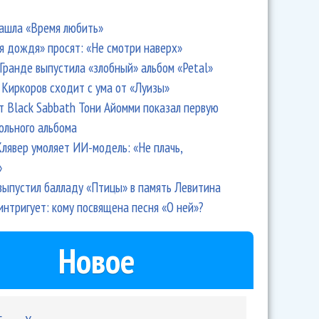
ашла «Время любить»
я дождя» просят: «Не смотри наверх»
Гранде выпустила «злобный» альбом «Petal»
Киркоров сходит с ума от «Луизы»
т Black Sabbath Тони Айомми показал первую
ольного альбома
лявер умоляет ИИ-модель: «Не плачь,
»
выпустил балладу «Птицы» в память Левитина
интригует: кому посвящена песня «О ней»?
Новое