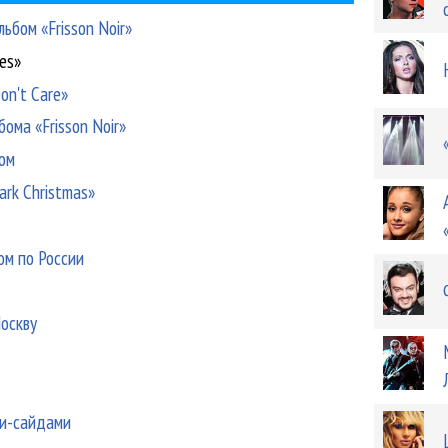
ьбом «Frisson Noir»
es»
on't Care»
бома «Frisson Noir»
бом
ark Christmas»
ом по России
Москву
би-сайдами