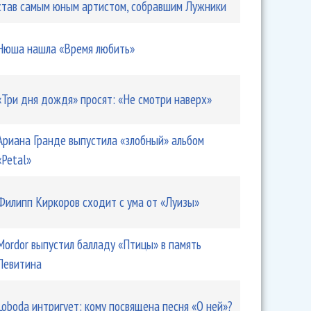
став самым юным артистом, собравшим Лужники
Нюша нашла «Время любить»
«Три дня дождя» просят: «Не смотри наверх»
Ариана Гранде выпустила «злобный» альбом
«Petal»
Филипп Киркоров сходит с ума от «Луизы»
Mordor выпустил балладу «Птицы» в память
Левитина
Loboda интригует: кому посвящена песня «О ней»?