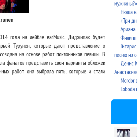
мужчины?»
Нюша н
urunen
«Три дн
Ариана 
014 года на лейбле earMusic. Диджипак будет
Филипп 
арьей Турунен, которые дают представление о
Гитарис
 создана на основе работ поклонников певицы. В
песню из с
ила фанатов представить свои варианты обложек
Денис К
анных работ она выбрала пять, которые и стали
Анастасия
Mordor 
Loboda 