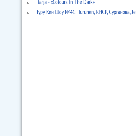
Tarja - «Colours In The Dark»
Гуру Кен Шоу №41: Turunen, RHCP, Сурганова, Jet