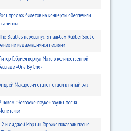
Рост продаж билетов на концерты обеспечили
стадионы
The Beatles перевыпустят альбом Rubber Soul с
ранее не издававшимися песнями
Питер Гэбриел вернул Мозо в величественной
балладе «One By One»
Андрей Макаревич станет отцом в пятый раз
В новом «Человеке-пауке» звучит песня
Монеточки
U2 и диджей Мартин Гаррикс показали песню