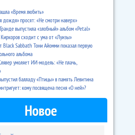
ашла «Время любить»
я дождя» просят: «Не смотри наверх»
Гранде выпустила «злобный» альбом «Petal»
Киркоров сходит с ума от «Луизы»
т Black Sabbath Тони Айомми показал первую
ольного альбома
лявер умоляет ИИ-модель: «Не плачь,
»
выпустил балладу «Птицы» в память Левитина
интригует: кому посвящена песня «О ней»?
Новое