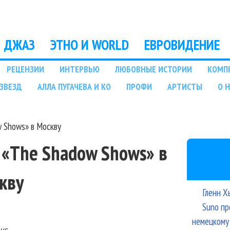
Перейти к основному
содержанию
ДЖАЗ
ЭТНО И WORLD
ЕВРОВИДЕНИЕ
РЕЦЕНЗИИ
ИНТЕРВЬЮ
ЛЮБОВНЫЕ ИСТОРИИ
КОМП
ЗВЕЗД
АЛЛА ПУГАЧЕВА И КО
ПРОФИ
АРТИСТЫ
О 
w Shows» в Москву
т «The Shadow Shows» в
кву
Гленн Х
Suno пр
немецкому