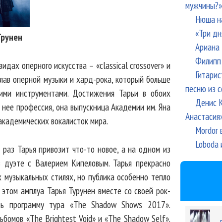
мужчины?»
Нюша н
«Три дн
Трунен
Ариана 
Филипп 
идах оперного искусства – «classical crossover» и
Гитарис
плав оперной музыки и хард-рока, который больше
песню из с
кими инструментами. Достижения Тарьи в обоих
Денис К
 нее профессия, она выпускница Академии им. Яна
Анастасия
 академических вокалисток мира.
Mordor 
Loboda 
раз Тарья привозит что-то новое, а на одном из
 дуэте с Валерием Кипеловым. Тарья прекрасно
 музыкальных стилях, но публика особенно тепло
 этом амплуа Тарья Турунен вместе со своей рок-
ть программу тура «The Shadow Shows 2017».
бомов «The Brightest Void» и «The Shadow Self».