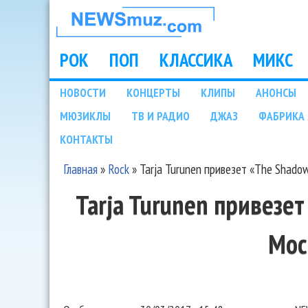
НОВОСТИ
МУЗЫКИ И
РОК
ПОП
КЛАССИКА
МИКС
Main menu
ШОУ БИЗНЕСА
НОВОСТИ
КОНЦЕРТЫ
КЛИПЫ
АНОНСЫ
Подразделы
МЮЗИКЛЫ
ТВ И РАДИО
ДЖАЗ
ФАБРИКА 
NEWSMUZ.COM
КОНТАКТЫ
Главная
»
Rock
»
Tarja Turunen привезет «The Shado
Вы здесь
Tarja Turunen привезе
Мос