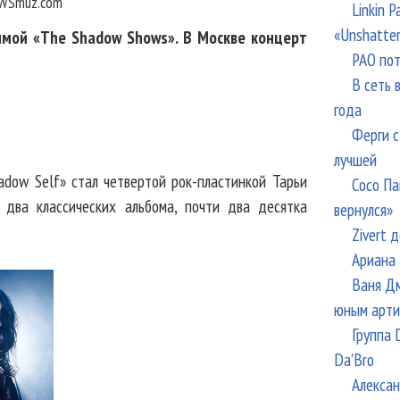
WSmuz.com
Linkin 
«Unshatte
ммой «The Shadow Shows». В Москве концерт
РАО пот
В сеть 
года
Ферги с
лучшей
dow Self» стал четвертой рок-пластинкой Тарьи
Сосо Па
 два классических альбома, почти два десятка
вернулся»
Zivert 
Ариана 
Ваня Дм
юным арти
Группа 
Da'Bro
Алексан