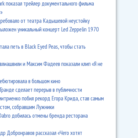
Park показал трейлер документального фильма
r»
ребовало от театра Кадышевой неустойку
выложен уникальный концерт Led Zeppelin 1970
тала петь в Black Eyed Peas, чтобы стать
влиашвили и Максим Фадеев показали клип «Я не
дебютировала в большом кино
Гранде сделает перерыв в публичности
итриенко побил рекорд Егора Крида, став самым
стом, собравшим Лужники
Dabro добилась отмены бренда ресторана
др Добронравов рассказал «Чего хотят