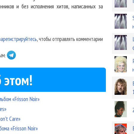
нников и без исполнения хитов, написанных за
зарегистрируйтесь
, чтобы отправлять комментарии
ЫМ:
 этом!
ьбом «Frisson Noir»
es»
on't Care»
бома «Frisson Noir»