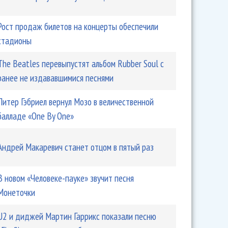
Рост продаж билетов на концерты обеспечили
стадионы
The Beatles перевыпустят альбом Rubber Soul с
ранее не издававшимися песнями
Питер Гэбриел вернул Мозо в величественной
балладе «One By One»
Андрей Макаревич станет отцом в пятый раз
В новом «Человеке-пауке» звучит песня
Монеточки
U2 и диджей Мартин Гаррикс показали песню