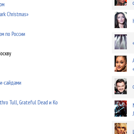
бом
ark Christmas»
ом по России
Москву
би-сайдами
hro Tull, Grateful Dead и Ко