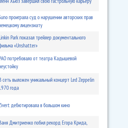
Гленн Хьюз завершил свою гастрольную карьеру
Suno проиграла суд о нарушении авторских прав
немецкому лицензиату
Linkin Park показал трейлер документального
фильма «Unshatter»
РАО потребовало от театра Кадышевой
неустойку
В сеть выложен уникальный концерт Led Zeppelin
1970 года
Zivert дебютировала в большом кино
Ваня Дмитриенко побил рекорд Егора Крида,