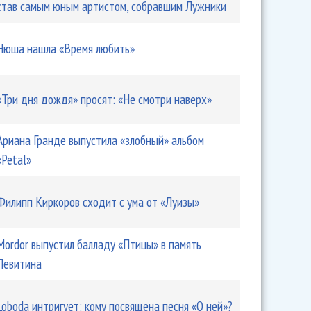
став самым юным артистом, собравшим Лужники
Нюша нашла «Время любить»
«Три дня дождя» просят: «Не смотри наверх»
Ариана Гранде выпустила «злобный» альбом
«Petal»
Филипп Киркоров сходит с ума от «Луизы»
Mordor выпустил балладу «Птицы» в память
Левитина
Loboda интригует: кому посвящена песня «О ней»?