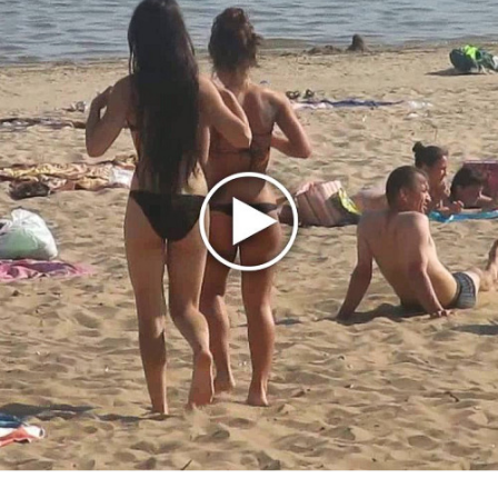
Сурганова выпустили инструментальный «Рингтон
Сюита»
Светлана Сурганова выпустит автобиографию
Последнее
Продолжение фильма «Майкл» начнут снимать уже в
этом году
Басист Mötley Crüe признал использование плейбэка
на концертах
Мадонна и Кайли Миноуг впервые записали два
фита
Karol G выпустила альбом с Дрейком и Бруно
Марсом