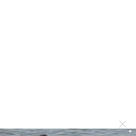
Светлана Сурганова окунулась в ретро-«Акварель»
Светлана Сурганова назвала себя «Волчица»
Светлана Сурганова выложила свой спектакль
«Отношения»
Светлана Сурганова презентовала автобиографическую
книгу «Все сначала!»
Светлана Сурганова выпустила автобиографию
Светлана Сурганова спела о большой воде внутри нас
Светлана Сурганова нашла место для света в темноте
«Сурганова и оркестр» выпустила свой юбилейный
концерт альбомом
Сурганова выпустила песню, от которой хочется жить
Светлана Сурганова сняла в клипе «Мир-лабиринт» свою
маму
i
Светлана Сурганова зарядила Витебск энергией