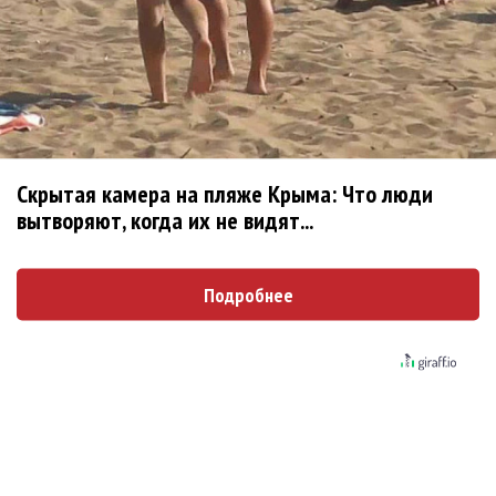
показали клип «Я не вернулся»
Александр Добронравов рассказал «Чего
хотят мужчины?»
Гитарист Black Sabbath Тони Айомми показал
первую песню из сольного альбома
Скрытая камера на пляже Крыма: Что люди
Денис Клявер умоляет ИИ-модель: «Не
вытворяют, когда их не видят...
плачь, Анастасия»
Подробнее
Pizza нашла свою колючую «Проволоку»
Дельфин рассказал о смерти в песне
«Яблоки»
Филипп Киркоров сбросил улыбающуюся
маску в клипе «Давно всё хорошо»