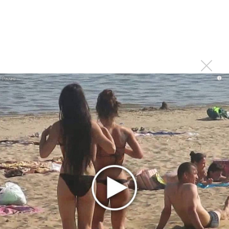
Da'Bro
Александр Добронравов рассказал «Чего хотят
мужчины?»
Нюша нашла «Время любить»
«Три дня дождя» просят: «Не смотри наверх»
i
Ариана Гранде выпустила «злобный» альбом
«Petal»
Филипп Киркоров сходит с ума от «Луизы»
Гитарист Black Sabbath Тони Айомми показал первую
песню из сольного альбома
Новое
Сосо Павлиашвили и Максим Фадеев