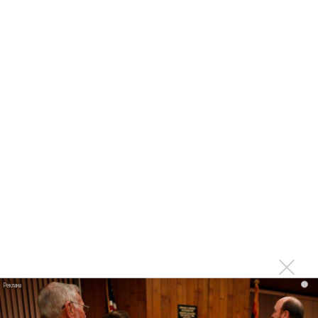
фита
Karol G выпустила альбом с Дрейком и Бруно
Марсом
Максим Фадеев и Маша Ржевская перевыпустили
«Когда я стану кошкой»
Клава Кока официально вышла «Замуж»
«Элли на маковом поле», Максим Лутчак и
«Смешарики» объединились
Авраам Руссо выпустил две солнечные песни
Сергей Сычёв - «Хит-парады в СССР. Полное
исследование»
Suno внедрил инструмент по нарушениям авторских
прав и новые водяные знаки
«Рианна работает в студии», - проговорился ее
партнер A$AP Rocky
i
Гленн Хьюз завершил свою гастрольную карьеру