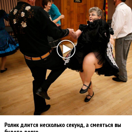
Suno проиграла суд о нарушении авторских прав
немецкому лицензиату
Linkin Park показал трейлер документального фильма
«Unshatter»
РАО потребовало от театра Кадышевой неустойку
В сеть выложен уникальный концерт Led Zeppelin
1970 года
Ферги стала петь в Black Eyed Peas, чтобы стать
лучшей
Сосо Павлиашвили и Максим Фадеев показали клип «Я
не вернулся»
Zivert дебютировала в большом кино
Новое
Ролик длится несколько секунд, а смеяться вы
будете долго