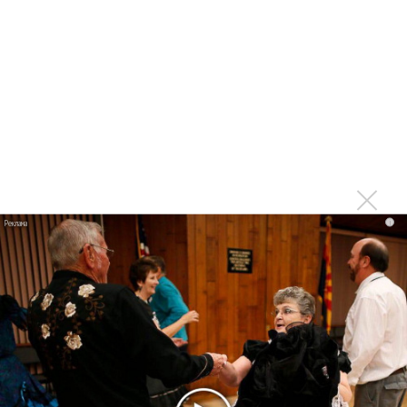
Продолжение фильма «Майкл» начнут снимать уже в
этом году
Басист Mötley Crüe признал использование плейбэка
на концертах
Мадонна и Кайли Миноуг впервые записали два
фита
Karol G выпустила альбом с Дрейком и Бруно
Марсом
Максим Фадеев и Маша Ржевская перевыпустили
i
«Когда я стану кошкой»
Клава Кока официально вышла «Замуж»
«Элли на маковом поле», Максим Лутчак и
«Смешарики» объединились
Авраам Руссо выпустил две солнечные песни
Сергей Сычёв - «Хит-парады в СССР. Полное
исследование»