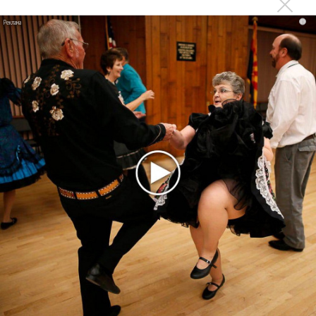
i
Kara Kross обнимает каждый «Новый день»
Продолжение фильма «Майкл» начнут снимать уже в
этом году
Басист Mötley Crüe признал использование плейбэка
на концертах
Мадонна и Кайли Миноуг впервые записали два
фита
Karol G выпустила альбом с Дрейком и Бруно
Марсом
Максим Фадеев и Маша Ржевская перевыпустили
«Когда я стану кошкой»
Клава Кока официально вышла «Замуж»
«Элли на маковом поле», Максим Лутчак и
«Смешарики» объединились
Авраам Руссо выпустил две солнечные песни