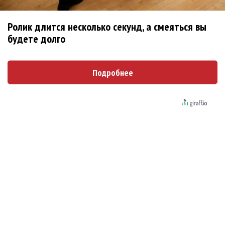
Сергей Сычёв - «Хит-парады в СССР. Полное
исследование»
Ролик длится несколько секунд, а смеяться вы
Suno внедрил инструмент по нарушениям авторских
будете долго
прав и новые водяные знаки
«Рианна работает в студии», - проговорился ее
Подробнее
партнер A$AP Rocky
Гленн Хьюз завершил свою гастрольную карьеру
Suno проиграла суд о нарушении авторских прав
немецкому лицензиату
Linkin Park показал трейлер документального фильма
«Unshatter»
РАО потребовало от театра Кадышевой неустойку
В сеть выложен уникальный концерт Led Zeppelin
1970 года
Ферги стала петь в Black Eyed Peas, чтобы стать
лучшей