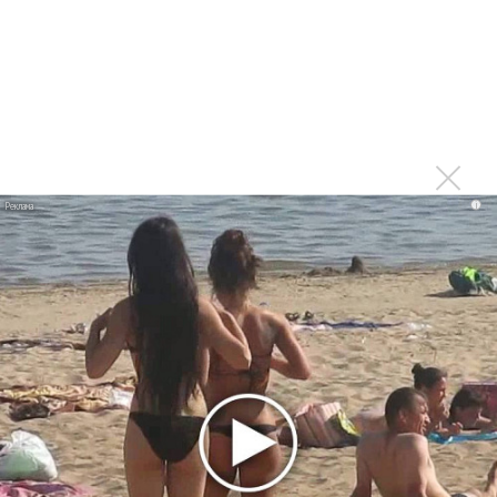
В сеть выложен уникальный концерт Led Zeppelin
1970 года
Ферги стала петь в Black Eyed Peas, чтобы стать
лучшей
Сосо Павлиашвили и Максим Фадеев показали клип «Я
не вернулся»
Zivert дебютировала в большом кино
i
Ариана Гранде сделает перерыв в публичности
Новое
Продолжение фильма «Майкл» начнут
снимать уже в этом году