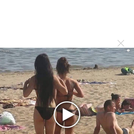
Тоже меньше слушаю из-за множащейся болтовни
Войдите
или
зарегистрируйтесь
, чтобы
отправлять комментарии
i
Печально. Только радио
Опубликовано
вт, 08/04/2014 - 12:34
пользователем
Константин (не проверено)
Печально. Только радио оживать начало, свежим чем-то
болото разбавлять... Жаль. Видимо, хозяева станции
будут доить её до полного загибания((
Войдите
или
зарегистрируйтесь
, чтобы отправлять
комментарии