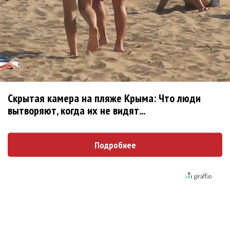
Ребята... Ну не надо делать
Опубликовано
вт, 08/04/2014 - 12:35
пользователем
Ree-
Shah (не проверено)
Ребята... Ну не надо делать поспешные выводы.
https://www.facebook.com/semenchaika/posts/75295402
4737115
Скрытая камера на пляже Крыма: Что люди
Сам Семён пишет, что никуда он не уходит.
вытворяют, когда их не видят...
Войдите
или
зарегистрируйтесь
, чтобы отправлять
комментарии
Подробнее
Поскольку в Новосибирске
Опубликовано
вт, 08/04/2014 - 12:43
пользователем
Ирина
(не проверено)
Поскольку в Новосибирске "Наше радио" не вещает,